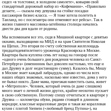
сидел «в толстовке, в холодном самолете», ковыряя свой
стандартный дорожный набор из «Кофемании». «Правильно
делаете, — сказала ему девушка на стойке посадки
пассажиров бизнес-класса. — Я тоже хотела полететь в
Таиланд, но с послезавтра они отменяют все рейсы». Так в
жизни главного массовика-затейника столицы начались
двести два дня вдали от родины.
Мы вспоминаем все это, сидя в Мишиной квартире с девятью
окнами, выходящими на МИД и на храм Святителя Николая
на Щепах. Это вторая по счету собственная жилплощадь
тридцатидевятилетнего уроженца Красноярска в Москве.
Квартира была куплена семь лет назад на гонорар после
«одного очень большого дня рождения человека из Санкт-
Петербурга» (именинник был доволен настолько, что еще и
дал Друяну в долг недостающую сумму). Казалось бы, Мишу
в Москве знает каждый лабрадудль, однако из числа всех
наших общих знакомых, насколько мне известно, дома у него
не бывал никто. Даже мама, приезжая навестить сына, живет
в «Метрополе». Человек, который очень (и даже слишком)
много знает о личной жизни других, крайне неохотно пускает
в свою собственную. Поэтому спешу отчитаться: в квартире у
Друяна — километры обуви, рядами стоящей в длинном
коридоре, классные коралловые двери и такая же коралловая
кухня с плитой Siemens («любимый бренд Путина»), на