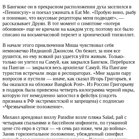
В Бангкоке он в прекрасном расположении духа заселился в
«Пенинсулу» и поехал ужинать в Eat Me. «Пробую вино, рыбу
и понимаю, что вкусовые рецепторы меня подводят», —
рассказывает Друян. В тот момент о симптоме «потеря
обоняния» еще не кричали на каждом углу, поэтому все было
списано на восьмичасовой перелет и хронический тонзиллит.
В начале этого приключения Миша чувствовал себя
немножечко Индианой Джонсом. Он бежит, за ним все
рушится, но ему всякий раз удается уйти живым. Только-
только он улетел на Самуй, как закрылся Бангкок. Перебрался
на Панган — закрылся весь архипелаг Самуй. На Пангане
туристов встречали люди в респираторах. «Мне задали пару
вопросов и пустили — иначе, как сказал Игорь Григорьев, я
бы оказался на обложке Bangkok Post». Из России Григорьеву
в подарок была привезена четверть килограмма черной икры,
которую тот немедленно запостил в фейсбук (соцсеть
признана в РФ экстремистской и запрещена) с подписью
«Чрезвычайное положение».
Михаил арендовал виллу Paradise возле пляжа Salad, рай с
четырьмя спальнями и бассейном инфинити, по гуманной
цене сто евро в сутки — «в семь раз ниже, чем до войны».
Заняв горизонтальное положение, убежденный синефил