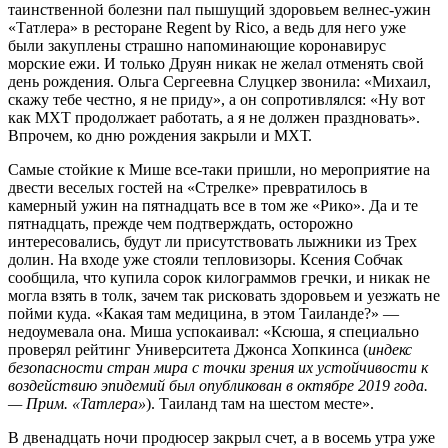
таинственной болезни пал пышущий здоровьем велнес-ужин
«Татлера» в ресторане Regent by Rico, а ведь для него уже
были закуплены страшно напоминающие коронавирус
морские ежи. И только Друян никак не желал отменять свой
день рождения. Ольга Сергеевна Слуцкер звонила: «Михаил,
скажу тебе честно, я не приду», а он сопротивлялся: «Ну вот
как МХТ продолжает работать, а я не должен праздновать».
Впрочем, ко дню рождения закрыли и МХТ.
Самые стойкие к Мише все-таки пришли, но мероприятие на
двести веселых гостей на «Стрелке» превратилось в
камерный ужин на пятнадцать все в том же «Рико». Да и те
пятнадцать, прежде чем подтверждать, осторожно
интересовались, будут ли присутствовать лыжники из Трех
долин. На входе уже стояли тепловизоры. Ксения Собчак
сообщила, что купила сорок килограммов гречки, и никак не
могла взять в толк, зачем так рисковать здоровьем и уезжать не
пойми куда. «Какая там медицина, в этом Таиланде?» —
недоумевала она. Миша успокаивал: «Ксюша, я специально
проверял рейтинг Университета Джонса Хопкинса (
индекс
безопасности стран мира с точки зрения их устойчивости к
воздействию эпидемий был опубликован в октябре 2019 года.
— Прим. «Татлера»
). Таиланд там на шестом месте».
В двенадцать ночи продюсер закрыл счет, а в восемь утра уже