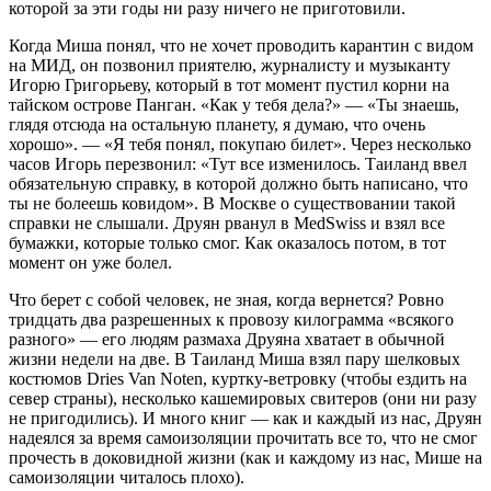
которой за эти годы ни разу ничего не приготовили.
Когда Миша понял, что не хочет проводить карантин с видом
на МИД, он позвонил приятелю, журналисту и музыканту
Игорю Григорьеву, который в тот момент пустил корни на
тайском острове Панган. «Как у тебя дела?» — «Ты знаешь,
глядя отсюда на остальную планету, я думаю, что очень
хорошо». — «Я тебя понял, покупаю билет». Через несколько
часов Игорь перезвонил: «Тут все изменилось. Таиланд ввел
обязательную справку, в которой должно быть написано, что
ты не болеешь ковидом». В Москве о существовании такой
справки не слышали. Друян рванул в MedSwiss и взял все
бумажки, которые только смог. Как оказалось потом, в тот
момент он уже болел.
Что берет с собой человек, не зная, когда вернется? Ровно
тридцать два разрешенных к провозу килограмма «всякого
разного» — его людям размаха Друяна хватает в обычной
жизни недели на две. В Таиланд Миша взял пару шелковых
костюмов Dries Van Noten, куртку-ветровку (чтобы ездить на
север страны), несколько кашемировых свитеров (они ни разу
не пригодились). И много книг — как и каждый из нас, Друян
надеялся за время самоизоляции прочитать все то, что не смог
прочесть в доковидной жизни (как и каждому из нас, Мише на
самоизоляции читалось плохо).