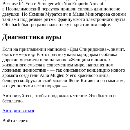
Because It’s You и Stronger with You Emporio Armani
в Неопалимовский переулок пришли сплошь длинноногие
девушки. Но Ясмина Муратович и Маша Миногарова своими
танцами под резвые ритмы французского электронного дуэта
Ofenbach быстро разогнали тоску в креативном лофте.
Диагностика ауры
Если на приглашении написано «Дом Спиридонова», значит,
быть иммерсиву. В этот раз по узким коридорам особняка
дорогие москвичи шли на запах. «Женщина в поисках
жизненного смысла в современном мире, наполненном
ложными ценностями» — так описывают концепцию нового
аромата создатели Aura Mugler. У его красивого лица,
белорусско-бруклинской модели Жени Катавы и со смыслом,
и с ценностями все в порядке —
Авторизуйтесь, чтобы продолжить чтение. Это быстро и
бесплатно.
Авторизоваться
Войти через: