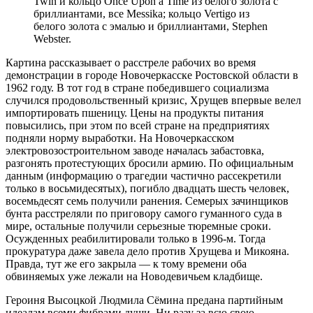
Twin и кольцо Once Upon a Time из белого золота с
бриллиантами, все Messika; кольцо Vertigo из
белого золота с эмалью и бриллиантами, Stephen
Webster.
Картина рассказывает о расстреле рабочих во время
демонстрации в городе Новочеркасске Ростовской области в
1962 году. В тот год в стране победившего социализма
случился продовольственный кризис, Хрущев впервые велел
импортировать пшеницу. Цены на продукты питания
повысились, при этом по всей стране на предприятиях
подняли норму выработки. На Новочеркасском
электровозостроительном заводе началась забастовка,
разгонять протестующих бросили армию. По официальным
данным (информацию о трагедии частично рассекретили
только в восьмидесятых), погибло двадцать шесть человек,
восемьдесят семь получили ранения. Семерых зачинщиков
бунта расстреляли по приговору самого гуманного суда в
мире, остальные получили серьезные тюремные сроки.
Осужденных реабилитировали только в 1996‑м. Тогда
прокуратура даже завела дело против Хрущева и Микояна.
Правда, тут же его закрыла — к тому времени оба
обвиняемых уже лежали на Новодевичьем кладбище.
Героиня Высоцкой Людмила Сёмина предана партийным
идеалам всеми фибрами души. Ни разу за всю свою