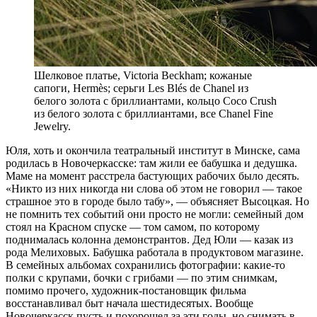
Шелковое платье, Victoria Beckham; кожаные
сапоги, Hermès; серьги Les Blés de Chanel из
белого золота с бриллиантами, кольцо Coco Crush
из белого золота с бриллиантами, все Chanel Fine
Jewelry.
Юля, хоть и окончила театральный институт в Минске, сама
родилась в Новочеркасске: там жили ее бабушка и дедушка.
Маме на момент расстрела бастующих рабочих было десять.
«Никто из них никогда ни слова об этом не говорил — такое
страшное это в городе было табу», — объясняет Высоцкая. Но
не помнить тех событий они просто не могли: семейный дом
стоял на Красном спуске — том самом, по которому
поднималась колонна демонстрантов. Дед Юли — казак из
рода Мелиховых. Бабушка работала в продуктовом магазине.
В семейных альбомах сохранились фотографии: какие-то
полки с крупами, бочки с грибами — по этим снимкам,
помимо прочего, художник-постановщик фильма
восстанавливал быт начала шестидесятых. Вообще
Новочеркасск пусть и похорошел за эти годы, но снимать в