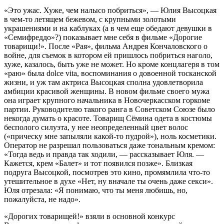
«Э
то ужас. Хуже, чем налысо побриться», — Юлия Высоцкая
в чем-то летящем бежевом, с крупными золотыми
украшениями и на каблуках (а в чем еще обедают девушки в
«Семифреддо»?) показывает мне себя в фильме «Дорогие
товарищи!». После «Рая», фильма Андрея Кончаловского о
войне, для съемок в котором ей пришлось побриться наголо,
хуже, казалось, быть уже не может. Но кроме концлагеря в том
«раю» была dolce vita, воспоминания о довоенной тосканской
жизни, и уж там актриса Высоцкая сполна удовлетворила
амбиции красивой женщины. В новом фильме своего мужа
она играет крупного начальника в Новочеркасском горкоме
партии. Руководителю такого ранга в Советском Союзе было
некогда думать о красоте. Товарищ Сёмина одета в костюмы
бесполого силуэта, у нее неопределенный цвет волос
(«прическу мне запыляли какой-то пудрой»), ноль косметики.
Оператор не разрешал пользоваться даже тональным кремом:
«Тогда ведь и правда так ходили, — рассказывает Юля. —
Кажется, крем «Балет» и тот появился позже». Близкая
подруга Высоцкой, посмотрев это кино, промямлила что-то
утешительное в духе «Нет, ну вначале ты очень даже секси».
Юля отрезала: «Я понимаю, что ты меня любишь, но,
пожалуйста, не надо».
«Дорогих товарищей!» взяли в основной конкурс