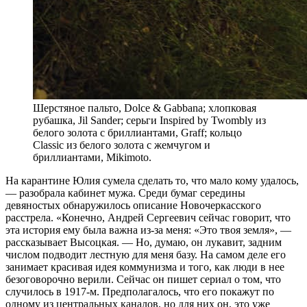
Шерстяное пальто, Dolce & Gabbana; хлопковая
рубашка, Jil Sander; серьги Inspired by Twombly из
белого золота с бриллиантами, Graff; кольцо
Classic из белого золота с жемчугом и
бриллиантами, Mikimoto.
На карантине Юлия сумела сделать то, что мало кому удалось,
— разобрала кабинет мужа. Среди бумаг середины
девяностых обнаружилось описание Новочеркасского
расстрела. «Конечно, Андрей Сергеевич сейчас говорит, что
эта история ему была важна из-за меня: «Это твоя земля», —
рассказывает Высоцкая. — Но, думаю, он лукавит, задним
числом подводит лестную для меня базу. На самом деле его
занимает красивая идея коммунизма и того, как люди в нее
безоговорочно верили. Сейчас он пишет сериал о том, что
случилось в 1917‑м. Предполагалось, что его покажут по
одному из центральных каналов, но для них он, это уже