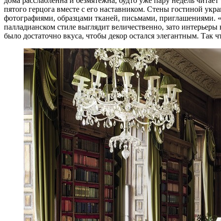
дома расслабленна и безмятежна, будто уже пару недель читае
пятого герцога вместе с его наставником. Стены гостиной у
фотографиями, образцами тканей, письмами, приглашениями. 
палладианском стиле выглядит величественно, зато интерьеры
было достаточно вкуса, чтобы декор остался элегантным. Так что