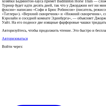
хозяйки Бадминтон-хауса примет Badminton Horse Trials — сл
Турнир будет идти десять дней, так что у Джорджии нет ни ми
фуксии» написано «Софи и Брюс Робинсон» (писатель, режисс
«Татлера»). «Верхний скворечник» и «Нижний скворечник», сог
Кэролайн и соседней комнате Эдинбурга», — объясняет Джоржи
Уайт. На его подносе две изящные фарфоровые чашки тридцатых
Авторизуйтесь, чтобы продолжить чтение. Это быстро и беспла
Авторизоваться
Войти через: