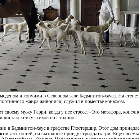
сденом и гончими в Северном зале Бадминтон-хауса. На стене:
спортивного жанра живописи, служил в поместье конюхом.
 своему мужу Гарри, когда у нее стресс. «Это метафора, конечн
 и листаю книгу стихов на латыни».
 в Бадминтон-хаус в графстве Глостершир. Этот дом принадлежи
восемьсот гостей, на выходные приедут тридцать три. Еще восем