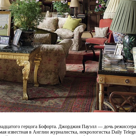
двенадцатого герцога Бофорта. Джорджия Пауэлл — дочь режиссер
ая известная в Англии журналистка, некрологистка Daily Telegr