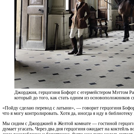
Джорджия, герцогиня Бофорт с егермейстером Мэттом Рам
который до того, как стать одним из основоположников 
«П
ойду сделаю перевод с латыни», — говорит герцогиня Бофорт
что я могу контролировать. Хотя да, иногда я иду в библиотеку
Мы сидим с Джорджией в Желтой комнате — гостиной герцогини
думает угасать. Через два дня герцогиня ожидает на коктейль 