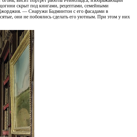
т огонь, висит портрет работы Рейнольдса, изображающий
рцогини скрыт под книгами, рецептами, семейными
 Джорджия. — Снаружи Бадминтон с его фасадами в
ятые, они не побоялись сделать его уютным. При этом у них