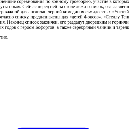
ожнейшие соревнования по конному троеборью, участие в котор
нуты покоя. Сейчас перед ней на столе лежит список, озаглавле
ер важной для англичан черной комедии восьмидесятых «Уитнэ
ласно списку, предназначены для «детей Фоксов». «Стеллу Тенн
я. Наконец список закончен, его раздадут дворецким и горничн
 годов с гербом Бофортов, а также серебряный чайник и тарелка
тно.