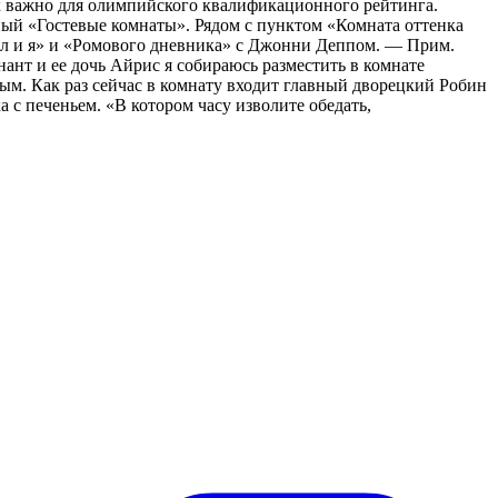
ых важно для олимпийского квалификационного рейтинга.
нный «Гостевые комнаты». Рядом с пунктом «Комната оттенка
йл и я» и «Ромового дневника» с Джонни Деппом. — Прим.
ант и ее дочь Айрис я собираюсь разместить в комнате
ым. Как раз сейчас в комнату входит главный дворецкий Робин
 c печеньем. «В котором часу изволите обедать,