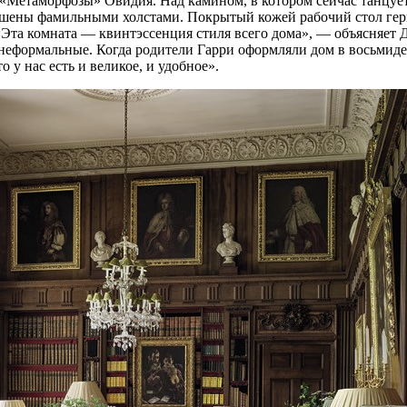
т «Метаморфозы» Овидия. Над камином, в котором сейчас танцуе
крашены фамильными холстами. Покрытый кожей рабочий стол ге
«Эта комната — квинтэссенция стиля всего дома», — объясняет
 неформальные. Когда родители Гарри оформляли дом в восьмидес
 у нас есть и великое, и удобное».