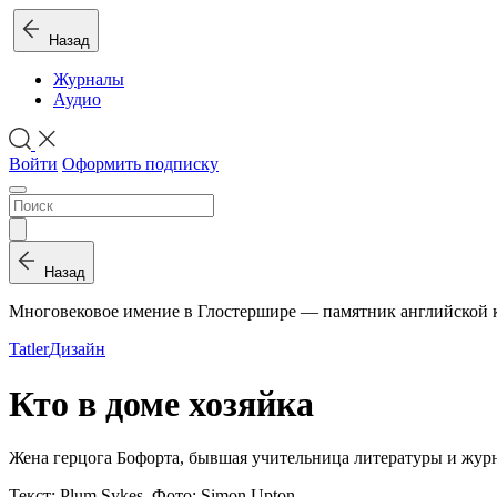
Назад
Журналы
Аудио
Войти
Оформить подписку
Назад
Многовековое имение в Глостершире — памятник английской 
Tatler
Дизайн
Кто в доме хозяйка
Жена герцога Бофорта, бывшая учительница литературы и журн
Текст: Plum Sykes. Фото: Simon Upton