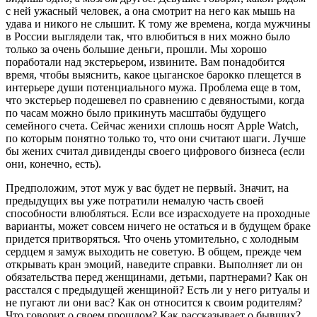
с ней ужасный человек, а она смотрит на него как мышь на
удава и никого не слышит. К тому же времена, когда мужчины
в России выглядели так, что влюбиться в них можно было
только за очень большие деньги, прошли. Мы хорошо
поработали над экстерьером, извините. Вам понадобится
время, чтобы выяснить, какое цыганское барокко плещется в
интерьере души потенциального мужа. Проблема еще в том,
что экстерьер подешевел по сравнению с девяностыми, когда
по часам можно было прикинуть масштабы будущего
семейного счета. Сейчас женихи сплошь носят Apple Watch,
по которым понятно только то, что они считают шаги. Лучше
бы жених считал дивиденды своего цифрового бизнеса (если
они, конечно, есть).
Предположим, этот муж у вас будет не первый. Значит, на
предыдущих вы уже потратили немалую часть своей
способности влюбляться. Если все израсходуете на проходные
варианты, может совсем ничего не остаться и в будущем браке
придется притворяться. Что очень утомительно, с холодным
сердцем я замуж выходить не советую. В общем, прежде чем
открывать кран эмоций, наведите справки. Выполняет ли он
обязательства перед женщинами, детьми, партнерами? Как он
расстался с предыдущей женщиной? Есть ли у него ритуалы и
не пугают ли они вас? Как он относится к своим родителям?
Что говорит о своем прошлом? Как рассказывает о бывших?