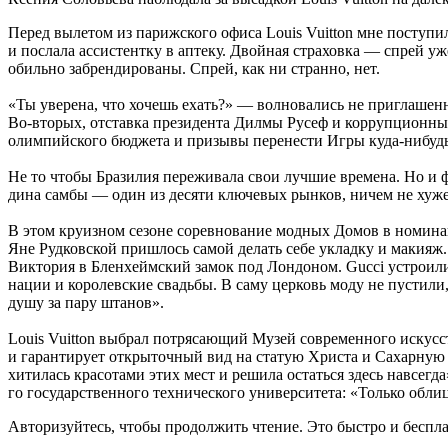
Перед вы­ле­том из па­риж­ско­го офи­са Louis Vuitton мне по­сту­пи­
и по­сла­ла ас­си­стент­ку в ап­те­ку. Двойная стра­хов­ка — спрей у
обиль­но за­брен­ди­ро­ва­ны. Спрей, как ни стран­но, нет.
«Ты уве­ре­на, что хо­чешь ехать?» — вол­но­ва­лись не при­гла­шен­ны
Во‑вто­рых, от­став­ка пре­зи­ден­та Дилмы Русеф и кор­руп­ци­он­ные 
олим­пий­ско­го бюд­же­та и при­зы­вы пе­ре­не­сти Игры куда-ни­будь 
Не то чтобы Брази­лия пе­ре­жи­ва­ла свои луч­шие вре­ме­на. Но и ф
ди­на сам­бы — один из де­ся­ти клю­че­вых рын­ков, ни­чем не ху
В этом кру­из­ном се­зоне со­рев­но­ва­ние мод­ных Домов в но­ми­на
Яне Рудков­ской при­шлось са­мой де­лать себе уклад­ку и ма­ки­яж. 
Викто­рия в Бленхейм­ский за­мок под Лондо­ном. Gucci устро­и­ли 
на­ции и ко­ролев­ские свадь­бы. В саму цер­ковь моду не пу­сти­ли
душу за пару штанов».
Louis Vuitton вы­брал по­тря­са­ю­щий Музей совре­мен­но­го ис­кус­
и га­ран­ти­ру­ет от­кры­точ­ный вид на ста­тую Христа и Сахар­ную го
хи­ти­лась кра­со­та­ми этих мест и ре­ши­ла остать­ся здесь на­все­гд
го го­судар­ствен­но­го тех­ни­че­ско­го уни­вер­си­те­та: «Только об
Авторизуйтесь, чтобы продолжить чтение. Это быстро и беспла