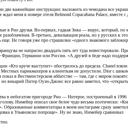
ли две важ­ней­шие ин­струк­ции: вы­ло­жить из че­мо­да­на все укра­ше
же ждал меня в но­ме­ре оте­ля Belmond Copacabana Palace, вме­сте с д
е в Рио дру­зья. Во‑пер­вых, гад­кая Зика — ви­рус, ко­то­рый, по мет­
раз­об­ла­че­ния. В‑тре­тьих, де­валь­ва­ция ре­а­ла, но у рус­ских к 
еще. Не го­во­ря уже про стра­шил­ки «од­но­го зна­ко­мо­го за­бло­ки­
ран­цу­зы не на­прас­но два­дцать пять лет туда ин­ве­сти­ро­ва­ли. П
же Франции, Герма­нии или России. «А дру­зей в беде надо под­дер­ж
­ции «Кто кру­че вы­сту­пит» обост­ри­лось до пре­де­ла. Chanel взя­л
Местных па­рик­махе­ров к кли­ент­кам не до­пу­сти­ли. Dior с ши­ком 
по­каз в Вестмин­стер­ском аб­бат­стве — там, где с ми­ром по­ко­ят
, но ви­ка­рий Питер Оуэн-Джонс все рав­но за­ме­тил, что «от­крыть
ства в небо­га­том при­го­ро­де Рио — Нитерое, по­стро­ен­ный в 1996 
­ло­ву. Нимей­ер опи­сал свое бе­лое чудо весь­ма по­э­ти­че­ски: «Когда
а». Образо­ван­ные ком­мен­та­то­ры в моем ин­ста­гра­ме сра­зу за­ме­ти
­ли­цов­ка в Ульянов­ске по­про­ще». Ну не знаю, Нимей­ер срав­ни­вал
тно.