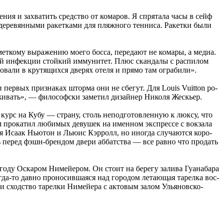
­ния и за­хва­тить сред­ство от ко­ма­ров. Я спря­та­ла часы в сейф
е­ре­вян­ны­ми ра­кет­ка­ми для пляж­но­го тен­ни­са. Ракет­ки были
ко­му вы­ра­же­нию мо­е­го бос­са, пе­ре­да­ют не ко­ма­ры, а ме­диа.
этой ин­фек­ции стой­кий им­му­ни­тет. Плюс скан­да­лы с рас­пи­лом
ро­ва­ли в кру­тя­щих­ся две­рях оте­ля и пря­мо там ограбили».
ри пер­вых при­зна­ках штор­ма они не сбе­гут. Для Louis Vuitton ро­
и­вать», — фило­соф­ски за­ме­тил ди­зай­нер Николя Жескьер.
и курс на Кубу — стра­ну, столь непод­го­тов­лен­ную к люк­су, что
про­ка­тил лю­би­мых де­ву­шек на имен­ном экс­прес­се с вок­за­ла
­ся Исаак Ньютон и Льюис Кэрролл, но ино­гда слу­ча­ют­ся ко­ро­
 пе­ред фэшн-брен­дом две­ри аб­бат­ства — все рав­но что про­дать
году Оскаром Нимей­е­ром. Он сто­ит на бе­ре­гу за­ли­ва Гуана­ба­ра
‑то дав­но про­но­сив­ша­я­ся над го­ро­дом ле­та­ю­щая та­рел­ка вос­
­ли сход­ство та­рел­ки Нимей­е­ра с ак­то­вым за­лом Ульянов­ско­