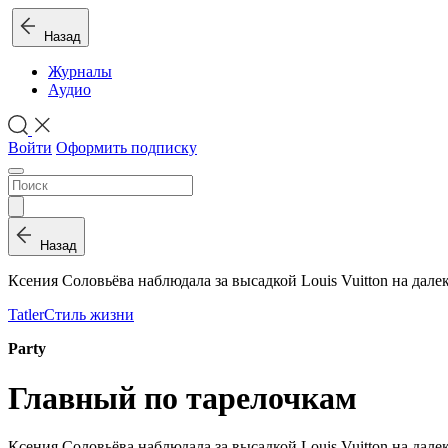
Назад
Журналы
Аудио
Войти
Оформить подписку
Назад
Ксения Соловьё­ва на­блю­да­ла за вы­сад­кой Louis Vuitton на да­ле­
Tatler
Стиль жизни
Party
Главный по тарелочкам
Ксения Соловьё­ва на­блю­да­ла за вы­сад­кой Louis Vuitton на да­ле­