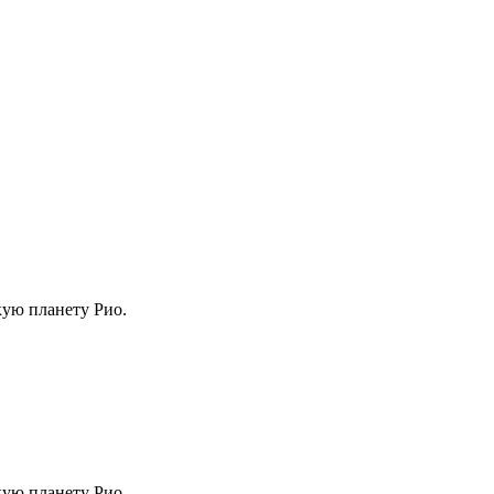
кую пла­не­ту Рио.
кую пла­не­ту Рио.