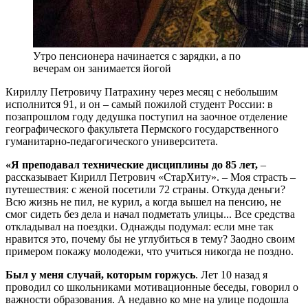
Утро пенсионера начинается с зарядки, а по
вечерам он занимается йогой
К
ириллу Петровичу Патрахину через месяц с небольшим
исполнится 91, и он – самый пожилой студент России: в
позапрошлом году дедушка поступил на заочное отделение
географического факультета Пермского государственного
гуманитарно-педагогического университета.
«Я преподавал технические дисциплины до 85 лет,
–
рассказывает Кирилл Петрович «СтарХиту». – Моя страсть –
путешествия: с женой посетили 72 страны. Откуда деньги?
Всю жизнь не пил, не курил, а когда вышел на пенсию, не
смог сидеть без дела и начал подметать улицы... Все средства
откладывал на поездки. Однажды подумал: если мне так
нравится это, почему бы не углубиться в тему? Заодно своим
примером покажу молодежи, что учиться никогда не поздно.
Был у меня случай, которым горжусь
. Лет 10 назад я
проводил со школьниками мотивационные беседы, говорил о
важности образования. А недавно ко мне на улице подошла