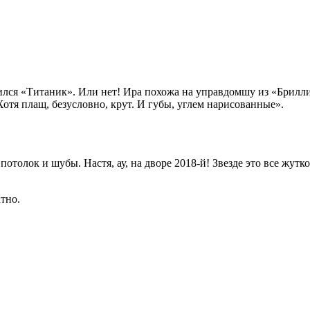
збился «Титаник». Или нет! Ира похожа на управдомшу из «Брил
Хотя плащ, безусловно, крут. И губы, углем нарисованные».
потолок и шубы. Настя, ау, на дворе 2018-й! Звезде это все жутк
тно.