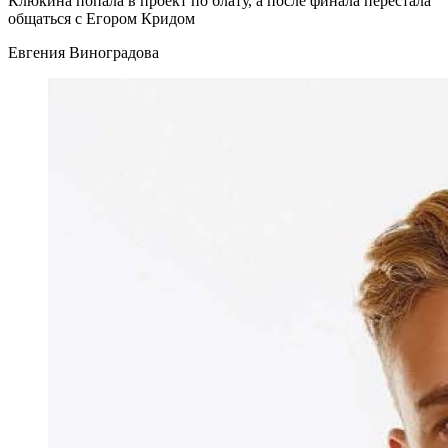
Клюкина попала в проект по блату, а после финала перестала
общаться с Егором Кридом
Евгения Виноградова