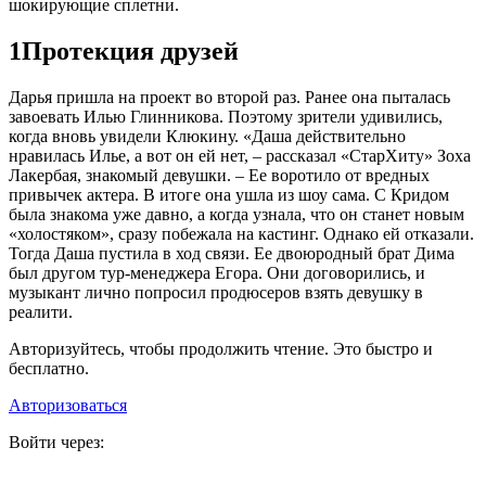
шокирующие сплетни.
1
Протекция друзей
Дарья пришла на проект во второй раз. Ранее она пыталась
завоевать Илью Глинникова. Поэтому зрители удивились,
когда вновь увидели Клюкину. «Даша действительно
нравилась Илье, а вот он ей нет, – рассказал «СтарХиту» Зоха
Лакербая, знакомый девушки. – Ее воротило от вредных
привычек актера. В итоге она ушла из шоу сама. С Кридом
была знакома уже давно, а когда узнала, что он станет новым
«холостяком», сразу побежала на кастинг. Однако ей отказали.
Тогда Даша пустила в ход связи. Ее двоюродный брат Дима
был другом тур-менеджера Егора. Они договорились, и
музыкант лично попросил продюсеров взять девушку в
реалити.
Авторизуйтесь, чтобы продолжить чтение. Это быстро и
бесплатно.
Авторизоваться
Войти через: