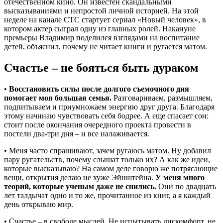
отечественном кино. Он известен скандальными
высказываниями и непростой личной историей. На этой
неделе на канале СТС стартует сериал «Новый человек», в
котором актер сыграл одну из главных ролей. Накануне
премьеры Владимир поделился взглядами на воспитание
детей, объяснил, почему не читает книги и ругается матом.
Счастье – не бояться быть дураком
•
Восстановить силы после долгого съемочного дня
помогает моя большая семья.
Разговариваем, размышляем,
подпитываем и приумножаем энергию друг друга. Благодаря
этому начинаю чувствовать себя бодрее. А еще спасает сон:
стоит после окончания очередного проекта провести в
постели два-три дня – и все налаживается.
• Меня часто спрашивают, зачем ругаюсь матом. Ну добавил
пару ругательств, почему слышат только их? А как же идеи,
которые высказываю? На самом деле говорю же потрясающие
вещи, открытия делаю не хуже Эйнштейна.
У меня много
теорий, которые ученым даже не снились.
Они по двадцать
лет талдычат одно и то же, прочитанное из книг, а я каждый
день открываю мир.
• Счастье – в свободе мыслей. Не испытывать дискомфорт, не