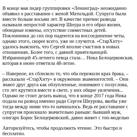
В
конце мая лидер группировки «Ленинград» неожиданно
объявил о расставании с женой Матильдой. Супруги были
вместе больше восьми лет. В качестве причин развода
называли непростой характер Шнура и его образ жизни,
обоюдные измены, отсутствие совместных детей.
Поклонники до сих пор надеются на воссоединение четы,
однако этого, скорее всего, уже не случится. «СтарХиту»
удалось выяснить, что Сергей вполне счастлив в новых
отношениях. Более того, с давней приятельницей.
Избранницей 45-летнего певца стала… Ника Белоцерковская,
которая в июне отметила 48-летие.
– Наверное, их сблизило то, что оба пережили крах брака, –
рассказали «СтарХиту» в окружении знаменитостей. – Они
знают друг друга как облупленные, понимают с полуслова,
сто лет крутятся вместе в свете, у них общие увлечения...
Однако не стоит делать вывод, что в конце 2017 года Ника
подала на развод именно ради Сергея Шнурова, якобы уже
тогда между ними что-то начиналось. Ведь ее расставание с
супругом произошло значительно раньше: бывший муж,
олигарх Борис Белоцерковский, давно живет с топ-моделью
Авторизуйтесь, чтобы продолжить чтение. Это быстро и
бесплатно.