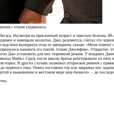
шения с отцом ухудшались
-Вегаса. Несмотря на преклонный возраст и тяжелую болезнь, 89
димое и навещали неохотно. Джо, разумеется, считал это черной
ледствии вычеркнул отца из завещания, сказав: «Меня тошнит о
азрешалось называть его папой, только Джозефом». Открытие, чт
тавило Джо установить для них тюремный режим. У младших Джек
инал Майкл. Сразу после школы братья репетировали по пять ча
ля порки. В других случаях охаживал отпрысков ремнем с пряж
о до нервного тика. Певец постоянно тер или закрывал нос ладо
детей к выживанию в жестоком мире шоу-бизнеса», – до последн
тно.