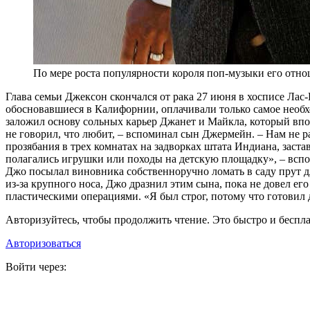
По мере роста популярности короля поп-музыки его отно
Г
лава семьи Джексон скончался от рака 27 июня в хосписе Лас
обосновавшиеся в Калифорнии, оплачивали только самое необхо
заложил основу сольных карьер Джанет и Майкла, который впос
не говорил, что любит, – вспоминал сын Джермейн. – Нам не р
прозябания в трех комнатах на задворках штата Индиана, зас
полагались игрушки или походы на детскую площадку», – вспом
Джо посылал виновника собственноручно ломать в саду прут д
из-за крупного носа, Джо дразнил этим сына, пока не довел ег
пластическими операциями. «Я был строг, потому что готовил 
Авторизуйтесь, чтобы продолжить чтение. Это быстро и беспла
Авторизоваться
Войти через: