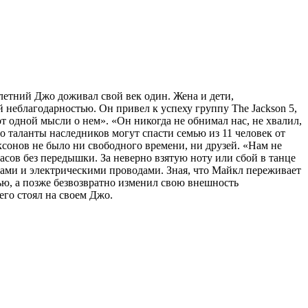
-летний Джо доживал свой век один. Жена и дети,
 неблагодарностью. Он привел к успеху группу The Jackson 5,
т одной мысли о нем». «Он никогда не обнимал нас, не хвалил,
о таланты наследников могут спасти семью из 11 человек от
сонов не было ни свободного времени, ни друзей. «Нам не
сов без передышки. За неверно взятую ноту или сбой в танце
ками и электрическими проводами. Зная, что Майкл переживает
нью, а позже безвозвратно изменил свою внешность
его стоял на своем Джо.