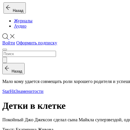
Назад
Журналы
Аудио
Войти
Оформить подписку
Назад
Мало кому удается совмещать роли хорошего родителя и успе
StarHit
Знаменитости
Детки в клетке
Покойный Джо Джексон сделал сына Майкла суперзвездой, одна
Текст: Екатерина Живова