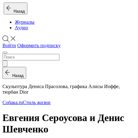
Назад
Журналы
Аудио
Войти
Оформить подписку
Назад
Скульптура Дениса Прасолова, графика Алисы Иоффе,
тюрбан Dior
Собака.ru
Стиль жизни
Евгения Сероусова и Денис
Шевченко