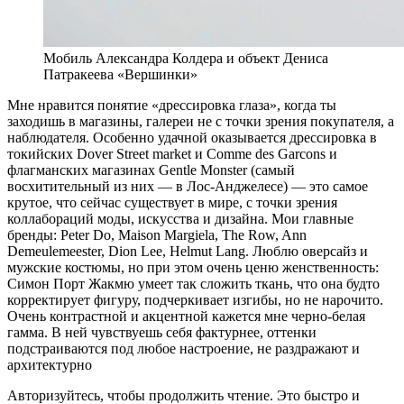
Мобиль Александра Колдера и объект Дениса
Патракеева «Вершинки»
Мне нравится понятие «дрессировка глаза», когда ты
заходишь в магазины, галереи не с точки зрения покупателя, а
наблюдателя. Особенно удачной оказывается дрессировка в
токийских Dover Street market и Comme des Garcons и
флагманских магазинах Gentle Monster (самый
восхитительный из них — в Лос-Анджелесе) — это самое
крутое, что сейчас существует в мире, с точки зрения
коллабораций моды, искусства и дизайна. Мои главные
бренды: Peter Do, Maison Margiela, The Row, Ann
Demeulemeester, Dion Lee, Helmut Lang. Люблю оверсайз и
мужские костюмы, но при этом очень ценю женственность:
Симон Порт Жакмю умеет так сложить ткань, что она будто
корректирует фигуру, подчеркивает изгибы, но не нарочито.
Очень контрастной и акцентной кажется мне черно-белая
гамма. В ней чувствуешь себя фактурнее, оттенки
подстраиваются под любое настроение, не раздражают и
архитектурно
Авторизуйтесь, чтобы продолжить чтение. Это быстро и