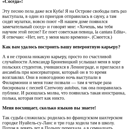
«Соседа»!
Эту песню пела даже вся Куба! Я на Острове свободы пять раз
выступала, в один из приездов отправилась в сауну, а там
сидят мулатки, вовсю поют «В нашем доме появился
замечательный сосед» и говорят мне: «Хочешь, мы тебя
научим этой песне? Ее поет советская певица, la cantara Edita».
Я отвечаю: «Нет, нет, у меня мало времени». (Смеется.)
Как вам удалось построить вашу невероятную карьеру?
А я не строила никакую карьеру, просто по счастливой
случайности Александр Броневицкий услышал меня в хоре
польских студентов, учившихся в Ленинграде, и пригласил в
ансамбль при консерватории, который он в то время
возглавлял. Они в новогоднюю ночь выступали в
Филармонии и меня тоже позвали — там я четыре раза
бисировала с песней Czerwony autobus, так она понравилась
публике. И разошлась молва, что появилась такая иностранка,
полька, которая поет как никто.
Меня восхищает, сколько языков вы знаете!
Так судьба сложилась: родилась во французском шахтерском
городке Нуайель-су-Ланс и три года ходила там в школу.
Потом в девять лет в Польшу переехала, а в семнадцать