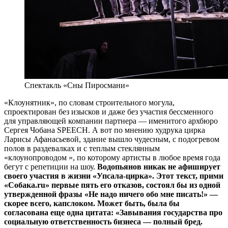
Спектакль «Сны Пиросмани»
«Клоунятник», по словам строительного могула,
спроектирован без изысков и даже без участия бессменного
для управляющей компании партнера — именитого архбюро
Сергея Чобана SPEECH. А вот по мнению худрука цирка
Ларисы Афанасьевой, здание вышло чудесным, с подогревом
полов в раздевалках и с теплым стеклянным
«клоунопроводом », по которому артисты в любое время года
бегут с репетиции на шоу.
Водопьянов никак не афиширует
своего участия в жизни «Упсала-цирка». Этот текст, прими
«Собака.ru» первые пять его отказов, состоял бы из одной
утвержденной фразы «Не надо ничего обо мне писать!» —
скорее всего, капслоком. Может быть, была бы
согласована еще одна цитата: «Завывания государства про
социальную ответственность бизнеса — полный бред.