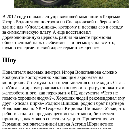
В
2012 году совладелец управляющей компании «Теорема»
Игорь Водопьянов построил на Свердловской набережной
здание для «Упсала-цирка», которому и передал его в аренду
за символическую плату. А еще восстановил
дореволюционную церковь, разбил на месте промзоны
общественный парк с лебедями — и несмотря на все это,
шумно отвергает в свой адрес термин «меценат».
Шоу
Повелителя деловых центров Игоря Водопьянова сложно
вообразить восторженно хлопающим акробатам на
моноцикле. И не нужно: на представления он не ходит. Связь
с «Упсала-цирком» родилась из цепочки в три рукопожатия и
железобетонного, как перекрытия БЦ, аргумента «Чего не
помочь хорошим людям?». Хороших людей рекомендовал ему
друг «Упсала-цирка» Родион Шишков, родной брат партнера
Водопьянова по УК «Теорема» Кирилла Шишкова. Узнав, что
ребят выгнали с предыдущего места стоянки, бизнесмен
прикинул, как можно спасти ситуацию. Привезенное из
Германии основательницей цирка Астрид Шорн летнее