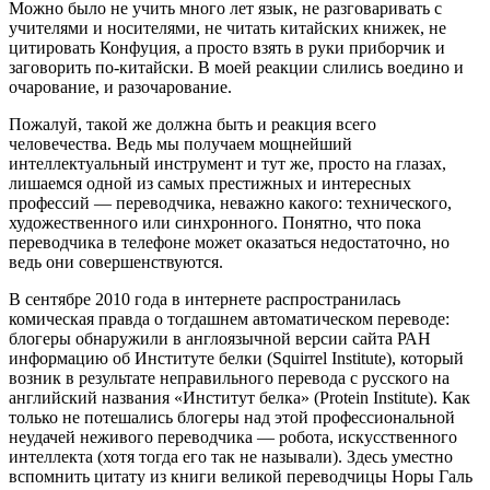
Можно было не учить много лет язык, не разговаривать с
учителями и носителями, не читать китайских книжек, не
цитировать Конфуция, а просто взять в руки приборчик и
заговорить по-китайски. В моей реакции слились воедино и
очарование, и разочарование.
Пожалуй, такой же должна быть и реакция всего
человечества. Ведь мы получаем мощнейший
интеллектуальный инструмент и тут же, просто на глазах,
лишаемся одной из самых престижных и интересных
профессий — переводчика, неважно какого: технического,
художественного или синхронного. Понятно, что пока
переводчика в телефоне может оказаться недостаточно, но
ведь они совершенствуются.
В сентябре 2010 года в интернете распространилась
комическая правда о тогдашнем автоматическом переводе:
блогеры обнаружили в англоязычной версии сайта РАН
информацию об Институте белки (Squirrel Institute), который
возник в результате неправильного перевода с русского на
английский названия «Институт белка» (Protein Institute). Как
только не потешались блогеры над этой профессиональной
неудачей неживого переводчика — робота, искусственного
интеллекта (хотя тогда его так не называли). Здесь уместно
вспомнить цитату из книги великой переводчицы Норы Галь