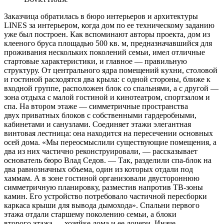
З
аказчица обратилась в бюро интерьеров и архитектуры
LINES за интерьером, когда дом по ее техническому заданию
уже был построен. Как вспоминают авторы проекта, дом из
клееного бруса площадью 500 кв. м, предназначавшийся для
проживания нескольких поколений семьи, имел отличные
стартовые характеристики, и главное — правильную
структуру. От центрального ядра помещений кухни, столовой
и гостиной расходятся два крыла: с одной стороны, ближе к
входной группе, расположен блок со спальнями, а с другой —
зона отдыха с малой гостиной и кинотеатром, спортзалом и
спа. На втором этаже — симметричные пространства
двух приватных блоков с собственными гардеробными,
кабинетами и санузлами. Соединяет этажи элегантная
винтовая лестница: она находится на пересечении основных
осей дома. «Мы переосмыслили существующие помещения, а
два из них частично реконструировали, — рассказывает
основатель бюро Влад Cедов. — Так, разделили спа-блок на
два равнозначных объема, один из которых отдали под
хаммам. А в зоне гостиной организовали двустороннюю
симметричную планировку, разместив напротив ТВ-зоны
камин. Его устройство потребовало частичной пересборки
каркаса крыши для вывода дымохода». Спальни первого
этажа отдали старшему поколению семьи, а блоки
второго этажа — хозяйке дома и ее дочери. Иначе