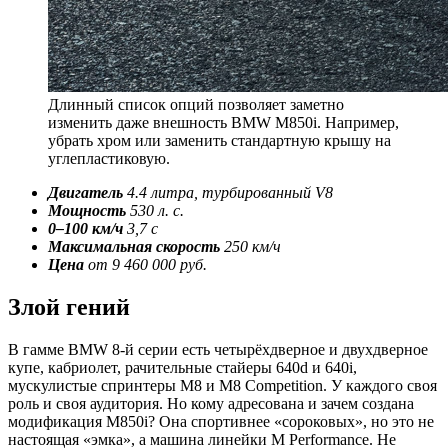
Длинный список опций позволяет заметно
изменить даже внешность BMW M850i. Например,
убрать хром или заменить стандартную крышу на
углепластиковую.
Двигатель
4.4 литра, турбированный V8
Мощность
530 л. с.
0–100 км/ч
3,7 с
Максимальная скорость
250 км/ч
Цена
от 9 460 000 руб.
Злой гений
В гамме BMW 8-й серии есть четырёхдверное и двухдверное
купе, кабриолет, рачительные стайеры 640d и 640i,
мускулистые спринтеры M8 и M8 Competition. У каждого своя
роль и своя аудитория. Но кому адресована и зачем создана
модификация M850i? Она спортивнее «сороковых», но это не
настоящая «эмка», а машина линейки M Performance. Не