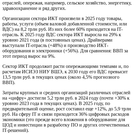
отраслей, опережая, например, сельское хозяйство, энергетику,
здравоохранение и ряд других.
Организации сектора ИКТ произвели в 2025 году товары,
работы, услуги (объем валовой добавленной стоимости, или
ВДС) на 8,2 трлн руб. Из них более 60% приходится на IT-
отрасль. К 2025 году ВДС сектора ИКТ выросла на 29% к
уровню 2021 года (в постоянных ценах). Драйверами
выступали IT-отрасль (+48%) и производство ИКТ-
оборудования и электроники (+56%). Для сравнения: ВВП за
этот период вырос на 9%.
Сектор ИКТ продолжит расти опережающими темпами и, по
расчетам ИСИЭЗ НИУ ВШЭ, к 2030 году его ВДС превысит
13,5 трлн руб. в текущих ценах (около 4,5% прогнозного
ВВП).
Затраты крупных и средних организаций различных отраслей
на «цифру» достигли 5,2 трлн руб. в 2024 году (почти +30% к
уровню 2023 года в текущих ценах). В 2025 году, по
предварительной оценке, рост составил еще +12%, до 5,9 трлн
руб. На сферу IT и связи приходится 36% цифровых расходов
экономики (это прежде всего вложения в оборудование для
ЦОД и инвестиции в разработку ПО и других отечественных
IT-решений).