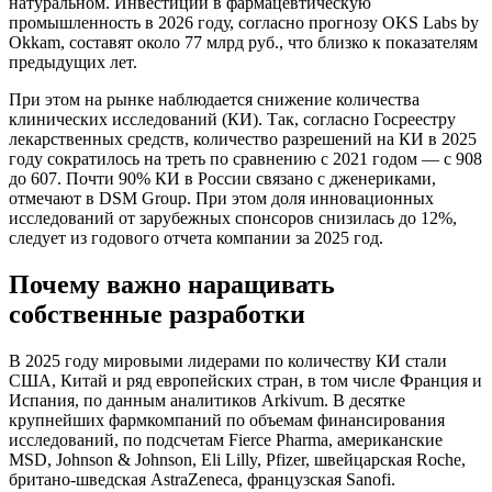
натуральном. Инвестиции в фармацевтическую
промышленность в 2026 году, согласно прогнозу OKS Labs by
Okkam, составят около 77 млрд руб., что близко к показателям
предыдущих лет.
При этом на рынке наблюдается снижение количества
клинических исследований (КИ). Так, согласно Госреестру
лекарственных средств, количество разрешений на КИ в 2025
году сократилось на треть по сравнению с 2021 годом — с 908
до 607. Почти 90% КИ в России связано с дженериками,
отмечают в DSM Group. При этом доля инновационных
исследований от зарубежных спонсоров снизилась до 12%,
следует из годового отчета компании за 2025 год.
Почему важно наращивать
собственные разработки
В 2025 году мировыми лидерами по количеству КИ стали
США, Китай и ряд европейских стран, в том числе Франция и
Испания, по данным аналитиков Arkivum. В десятке
крупнейших фармкомпаний по объемам финансирования
исследований, по подсчетам Fierce Pharma, американские
MSD, Johnson & Johnson, Eli Lilly, Pfizer, швейцарская Roche,
британо-шведская AstraZeneca, французская Sanofi.