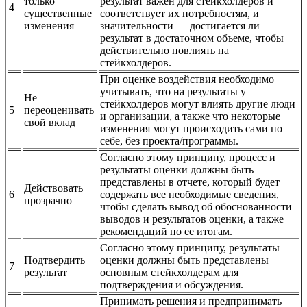
только
результат важен для стейкхолдеров и
4
существенные
соответствует их потребностям, и
изменения
значительности — достигается ли
результат в достаточном объеме, чтобы
действительно повлиять на
стейкхолдеров.
При оценке воздействия необходимо
учитывать, что на результаты у
Не
стейкхолдеров могут влиять другие люди
5
переоценивать
и организации, а также что некоторые
свой вклад
изменения могут происходить сами по
себе, без проекта/программы.
Согласно этому принципу, процесс и
результаты оценки должны быть
представлены в отчете, который будет
Действовать
6
содержать все необходимые сведения,
прозрачно
чтобы сделать вывод об обоснованности
выводов и результатов оценки, а также
рекомендаций по ее итогам.
Согласно этому принципу, результаты
Подтвердить
оценки должны быть представлены
7
результат
основным стейкхолдерам для
подтверждения и обсуждения.
Принимать решения и предпринимать