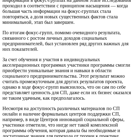
информации в фокус-группах на данном этапе исследования
проходил в соответствии с принципом насыщения — когда
большая часть информации на фокус-группах стала
повторяться, а доля новых существенных фактов стала
минимальной, этап был завершен.
По итогам фокус-групп, помимо очевидного результата,
связанного с ростом личных доходов социальных
предпринимателей, был установлен ряд других важных для
них показателей.
За счет обучения и участия в индивидуальных
акселерационных программах участники программы смогли
приобрести уникальные знания и навыки в области
социального предпринимательства. Этот результат можно
считать промежуточным для других результатов проекта,
однако в ходе фокус-групп выяснилось, что он сам по себе
представляет ценность для СП, даже если их бизнес оказался
не таким удачным, как предполагалось.
Несмотря на доступность различных материалов по СП
онлайн и наличие формальных центров поддержки СП,
например, в виде Центров инноваций социальной сферы,
участники отметили, что нигде нет такой комплексной
программы обучения, которая давала бы необходимые и
достаточные знания для перехода от теории к практике.