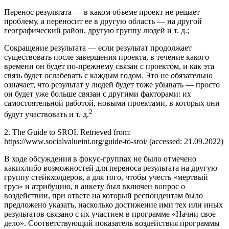
Перенос результата — в каком объеме проект не решает
проблему, а переносит ее в другую область — на другой
географический район, другую группу людей и т. д.;
Сокращение результата — если результат продолжает
существовать после завершения проекта, в течение какого
времени он будет по-прежнему связан с проектом, и как эта
связь будет ослабевать с каждым годом. Это не обязательно
означает, что результат у людей будет тоже убывать — просто
он будет уже больше связан с другими факторами: их
самостоятельной работой, новыми проектами, в которых они
2
будут участвовать и т. д.
2. The Guide to SROI. Retrieved from:
https://www.socialvalueint.org/guide-to-sroi/ (accessed: 21.09.2022)
В ходе обсуждения в фокус-группах не было отмечено
какихлибо возможностей для переноса результата на другую
группу стейкхолдеров, а для того, чтобы учесть «мертвый
груз» и атрибуцию, в анкету был включен вопрос о
воздействии, при ответе на который респондентам было
предложено указать, насколько достижение ими тех или иных
результатов связано с их участием в программе «Начни свое
дело». Соответствующий показатель воздействия программы