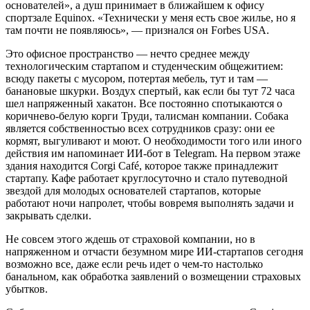
основателей», а душ принимает в ближайшем к офису
спортзале Equinox. «Технически у меня есть свое жилье, но я
там почти не появляюсь», — признался он Forbes USA.
Это офисное пространство — нечто среднее между
технологическим стартапом и студенческим общежитием:
всюду пакеты с мусором, потертая мебель, тут и там —
банановые шкурки. Воздух спертый, как если бы тут 72 часа
шел напряженный хакатон. Все постоянно спотыкаются о
коричнево-белую корги Труди, талисман компании. Собака
является собственностью всех сотрудников сразу: они ее
кормят, выгуливают и моют. О необходимости того или иного
действия им напоминает ИИ-бот в Telegram. На первом этаже
здания находится Corgi Café, которое также принадлежит
стартапу. Кафе работает круглосуточно и стало путеводной
звездой для молодых основателей стартапов, которые
работают ночи напролет, чтобы вовремя выполнять задачи и
закрывать сделки.
Не совсем этого ждешь от страховой компании, но в
напряженном и отчасти безумном мире ИИ-стартапов сегодня
возможно все, даже если речь идет о чем-то настолько
банальном, как обработка заявлений о возмещении страховых
убытков.