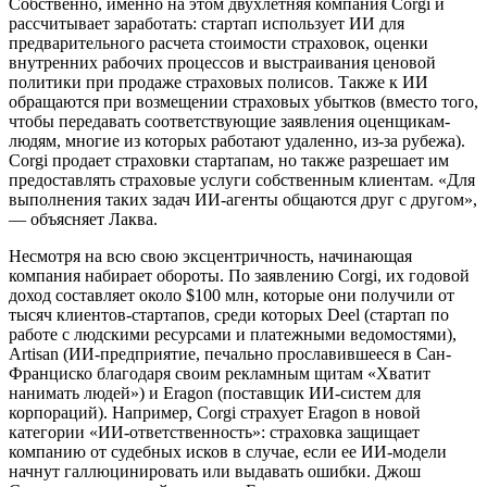
Собственно, именно на этом двухлетняя компания Corgi и
рассчитывает заработать: стартап использует ИИ для
предварительного расчета стоимости страховок, оценки
внутренних рабочих процессов и выстраивания ценовой
политики при продаже страховых полисов. Также к ИИ
обращаются при возмещении страховых убытков (вместо того,
чтобы передавать соответствующие заявления оценщикам-
людям, многие из которых работают удаленно, из-за рубежа).
Corgi продает страховки стартапам, но также разрешает им
предоставлять страховые услуги собственным клиентам. «Для
выполнения таких задач ИИ-агенты общаются друг с другом»,
— объясняет Лаква.
Несмотря на всю свою эксцентричность, начинающая
компания набирает обороты. По заявлению Corgi, их годовой
доход составляет около $100 млн, которые они получили от
тысяч клиентов-стартапов, среди которых Deel (стартап по
работе с людскими ресурсами и платежными ведомостями),
Artisan (ИИ-предприятие, печально прославившееся в Сан-
Франциско благодаря своим рекламным щитам «Хватит
нанимать людей») и Eragon (поставщик ИИ-систем для
корпораций). Например, Corgi страхует Eragon в новой
категории «ИИ-ответственность»: страховка защищает
компанию от судебных исков в случае, если ее ИИ-модели
начнут галлюцинировать или выдавать ошибки. Джош