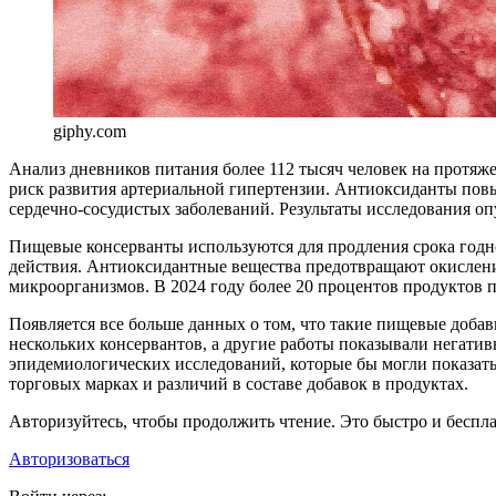
giphy.com
А
нализ дневников питания более 112 тысяч человек на протяж
риск развития артериальной гипертензии. Антиоксиданты повы
сердечно-сосудистых заболеваний. Результаты исследования о
Пищевые консерванты используются для продления срока годно
действия. Антиоксидантные вещества предотвращают окислени
микроорганизмов. В 2024 году более 20 процентов продуктов 
Появляется все больше данных о том, что такие пищевые доба
нескольких консервантов, а другие работы показывали негати
эпидемиологических исследований, которые бы могли показать 
торговых марках и различий в составе добавок в продуктах.
Авторизуйтесь, чтобы продолжить чтение. Это быстро и беспла
Авторизоваться