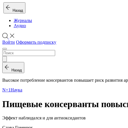
Назад
Журналы
Аудио
Войти
Оформить подписку
Назад
Высокое потребление консервантов повышает риск развития а
N+1
Наука
Пищевые консерванты повыси
Эффект наблюдался и для антиоксидантов
Слава Гоменюк