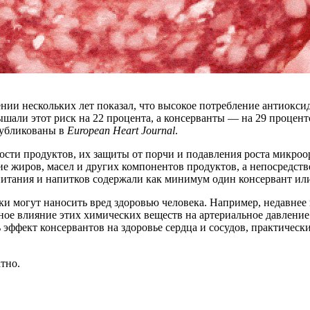
ении нескольких лет показал, что высокое потребление антиокс
шали этот риск на 22 процента, а консерванты — на 29 процент
публикованы в
European Heart Journal
.
сти продуктов, их защиты от порчи и подавления роста микроор
е жиров, масел и других компонентов продуктов, а непосредст
питания и напитков содержали как минимум один консервант ил
вки могут наносить вред здоровью человека. Например, недавнее
вное влияние этих химических веществ на артериальное давлени
эффект консервантов на здоровье сердца и сосудов, практически
тно.