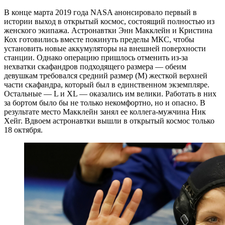
В конце марта 2019 года NASA анонсировало первый в
истории выход в открытый космос, состоящий полностью из
женского экипажа. Астронавтки Энн Макклейн и Кристина
Кох готовились вместе покинуть пределы МКС, чтобы
установить новые аккумуляторы на внешней поверхности
станции. Однако операцию пришлось отменить из-за
нехватки скафандров подходящего размера — обеим
девушкам требовался средний размер (М) жесткой верхней
части скафандра, который был в единственном экземпляре.
Остальные — L и XL — оказались им велики. Работать в них
за бортом было бы не только некомфортно, но и опасно. В
результате место Макклейн занял ее коллега-мужчина Ник
Хейг. Вдвоем астронавтки вышли в открытый космос только
18 октября.