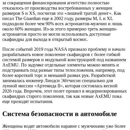
за сокращения финансирования агентство полностью
отказалось от производства востребованных у женщин
размеров S и XS, посчитав это «лишней тратой денег». Как
писал The Guardian еще в 2002 году, размеры М, L и XL
подходили более чем 90% всех астронавтов-мужчин и лишь
около 60% женщин. Из-за этого примерно треть женщин-
астронавтов просто не могли использовать доступные
скафандры для выхода в открытый космос.
После событий 2019 года NASA признало проблему и начало
разрабатывать новое поколение скафандров с более гибкой
системой размеров и модульной конструкцией под названием
AxEMU. По задумке отдельные элементы можно менять и
подстраивать под разные типы телосложения, например, под
более короткий торс и меньший размах рук. Разработкой
занималась инженер Линдси Эйтчисон специально для
лунной миссии «Артемида II», которая состоялась весной
2026 года. Впрочем, этот полет прошел в модернизированных
скафандрах старого поколения, так как новые AxEMU пока
еще проходят испытания.
Система безопасности в автомобиле
Женщины водят автомобили наравне с мужчинами уже более