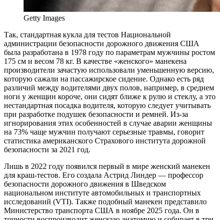
Getty Images
Так, стандартная кукла для тестов Национальной
администрации безопасности дорожного движения США
была разработана в 1978 году по параметрам мужчины ростом
175 см и весом 78 кг. В качестве «женского» манекена
производители зачастую использовали уменьшенную версию,
которую сажали на пассажирское сидение. Однако есть ряд
различий между водителями двух полов, например, в среднем
ноги у женщин короче, они сидят ближе к рулю и стеклу, а это
нестандартная посадка водителя, которую следует учитывать
при разработке подушек безопасности и ремней. Из-за
игнорирования этих особенностей в случае аварии женщины
на 73% чаще мужчин получают серьезные травмы, говорит
статистика американского Страхового института дорожной
безопасности за 2021 год.
Лишь в 2022 году появился первый в мире женский манекен
для краш-тестов. Его создала Астрид Линдер — профессор
безопасности дорожного движения в Шведском
национальном институте автомобильных и транспортных
исследований (VTI). Также подобный манекен представило
Министерство транспорта США в ноябре 2025 года. Он в
точности воспроизводит женскую анатомию и собирает в три