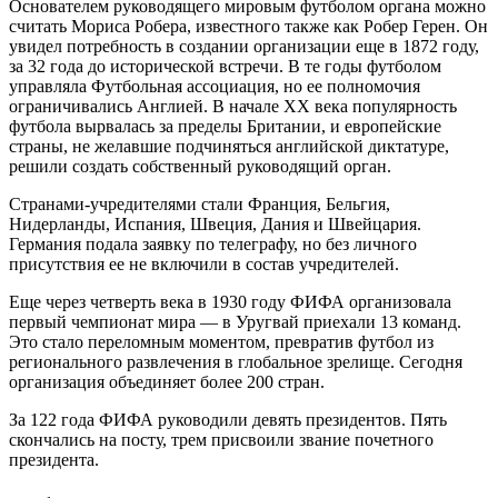
Основателем руководящего мировым футболом органа можно
считать Мориса Робера, известного также как Робер Герен. Он
увидел потребность в создании организации еще в 1872 году,
за 32 года до исторической встречи. В те годы футболом
управляла Футбольная ассоциация, но ее полномочия
ограничивались Англией. В начале XX века популярность
футбола вырвалась за пределы Британии, и европейские
страны, не желавшие подчиняться английской диктатуре,
решили создать собственный руководящий орган.
Странами-учредителями стали Франция, Бельгия,
Нидерланды, Испания, Швеция, Дания и Швейцария.
Германия подала заявку по телеграфу, но без личного
присутствия ее не включили в состав учредителей.
Еще через четверть века в 1930 году ФИФА организовала
первый чемпионат мира — в Уругвай приехали 13 команд.
Это стало переломным моментом, превратив футбол из
регионального развлечения в глобальное зрелище. Сегодня
организация объединяет более 200 стран.
За 122 года ФИФА руководили девять президентов. Пять
скончались на посту, трем присвоили звание почетного
президента.