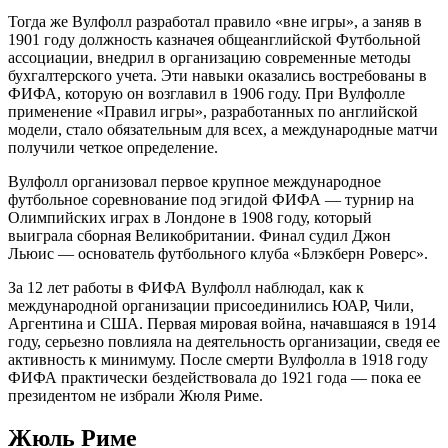
Тогда же Вулфолл разработал правило «вне игры», а заняв в
1901 году должность казначея общеанглийской Футбольной
ассоциации, внедрил в организацию современные методы
бухгалтерского учета. Эти навыки оказались востребованы в
ФИФА, которую он возглавил в 1906 году. При Вулфолле
применение «Правил игры», разработанных по английской
модели, стало обязательным для всех, а международные матчи
получили четкое определение.
Вулфолл организовал первое крупное международное
футбольное соревнование под эгидой ФИФА — турнир на
Олимпийских играх в Лондоне в 1908 году, который
выиграла сборная Великобритании. Финал судил Джон
Льюис — основатель футбольного клуба «Блэкберн Роверс».
За 12 лет работы в ФИФА Вулфолл наблюдал, как к
международной организации присоединились ЮАР, Чили,
Аргентина и США. Первая мировая война, начавшаяся в 1914
году, серьезно повлияла на деятельность организации, сведя ее
активность к минимуму. После смерти Вулфолла в 1918 году
ФИФА практически бездействовала до 1921 года — пока ее
президентом не избрали Жюля Риме.
Жюль Риме