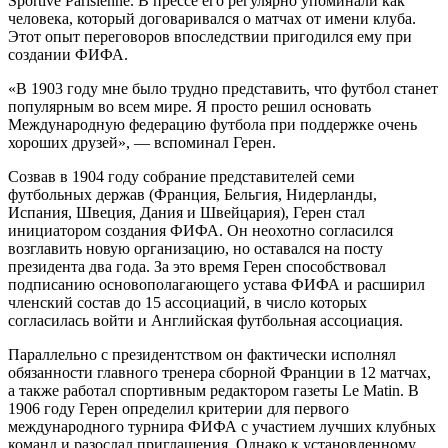
Sportive Parisienne. В прессе его регулярно упоминали как
человека, который договаривался о матчах от имени клуба.
Этот опыт переговоров впоследствии пригодился ему при
создании ФИФА.
«В 1903 году мне было трудно представить, что футбол станет
популярным во всем мире. Я просто решил основать
Международную федерацию футбола при поддержке очень
хороших друзей», — вспоминал Герен.
Созвав в 1904 году собрание представителей семи
футбольных держав (Франция, Бельгия, Нидерланды,
Испания, Швеция, Дания и Швейцария), Герен стал
инициатором создания ФИФА. Он неохотно согласился
возглавить новую организацию, но оставался на посту
президента два года. За это время Герен способствовал
подписанию основополагающего устава ФИФА и расширил
членский состав до 15 ассоциаций, в число которых
согласилась войти и Английская футбольная ассоциация.
Параллельно с президентством он фактически исполнял
обязанности главного тренера сборной Франции в 12 матчах,
а также работал спортивным редактором газеты Le Matin. В
1906 году Герен определил критерии для первого
международного турнира ФИФА с участием лучших клубных
команд и разослал приглашения. Однако к установленному