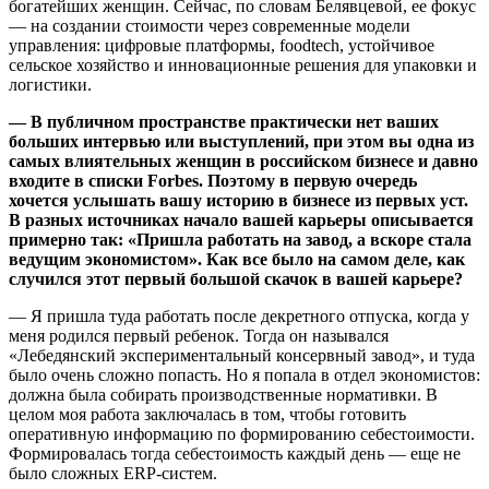
богатейших женщин. Сейчас, по словам Белявцевой, ее фокус
— на создании стоимости через современные модели
управления: цифровые платформы, foodtech, устойчивое
сельское хозяйство и инновационные решения для упаковки и
логистики.
—
В публичном пространстве практически нет ваших
больших интервью или выступлений, при этом вы одна из
самых влиятельных женщин в российском бизнесе и давно
входите в списки Forbes. Поэтому в первую очередь
хочется услышать вашу историю в бизнесе из первых уст.
В разных источниках начало вашей карьеры описывается
примерно так: «Пришла работать на завод, а вскоре стала
ведущим экономистом». Как все было на самом деле, как
случился этот первый большой скачок в вашей карьере?
— Я пришла туда работать после декретного отпуска, когда у
меня родился первый ребенок. Тогда он назывался
«Лебедянский экспериментальный консервный завод», и туда
было очень сложно попасть. Но я попала в отдел экономистов:
должна была собирать производственные нормативки. В
целом моя работа заключалась в том, чтобы готовить
оперативную информацию по формированию себестоимости.
Формировалась тогда себестоимость каждый день — еще не
было сложных ERP-систем.