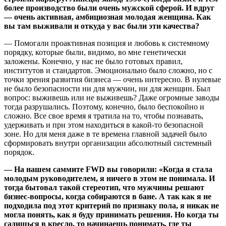
более производство были очень мужской сферой. И вдруг
— очень активная, амбициозная молодая женщина. Как
вы там выживали и откуда у вас были эти качества?
— Помогали проактивная позиция и любовь к системному
порядку, которые были, видимо, во мне генетически
заложены. Конечно, у нас не было готовых правил,
институтов и стандартов. Эмоционально было сложно, но с
точки зрения развития бизнеса — очень интересно. В нулевые
не было безопасности ни для мужчин, ни для женщин. Был
вопрос: выживешь или не выживешь? Даже огромные заводы
тогда разрушались. Поэтому, конечно, было беспокойно и
сложно. Все свое время я тратила на то, чтобы познавать,
удерживать и при этом находиться в какой-то безопасной
зоне. Но для меня даже в те времена главной задачей было
сформировать внутри организации абсолютный системный
порядок.
— На нашем саммите FWD вы говорили: «Когда я стала
молодым руководителем, я ничего в этом не понимала. И
тогда бытовал такой стереотип, что мужчины решают
бизнес-вопросы, когда собираются в бане. А так как я не
подходила под этот критерий по признаку пола, я никак не
могла понять, как я буду принимать решения. Но когда ты
садишься в кресло, то начинаешь понимать, где ты