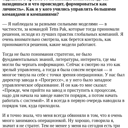
находишься и что происходит, формироваться как
личность». Как и у кого учились управлять большими
командами и компаниями?
— Я наблюдала за разными сильными моделями — в
частности, за командой Tetra Pak, которые тогда принимали
решения, исходя из лучших практик глобальных компаний. Я
очень внимательно смотрела, как берется контроль, как
принимаются решения, какие модели работают.
Тогда не было понимания стратегии, не было
фундаментальных знаний, литературы, интернета, где мы
могли бы черпать информацию. Сейчас я смотрю на это как
зрелый управленец, а тогда я была совсем незрелая — и
многое тянула на себе с точки зрения операционки. У нас был
директор завода в «Прогрессе», и у него было западное
управленческое образование. И он как-то мне сказал:
«Прежде, чем прийти на завод и приступить к процессам,
надо для начала на заводе навести порядок, а потом начать
работать с системой». И я всегда в первую очередь наводила в
порядок там, куда приходила.
И я точно знала, что меня всегда обвиняли в том, что я очень
много занимаюсь операционкой. Ну хорошо, говорила я,
значит я не стратег. Тем не менее у меня на сегодня есть три