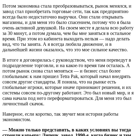
Потом экономика стала преобразовываться, рынок менялся, и
завод стал приобретать торговые сети, так как предприятию
всегда было недостаточно выручки. Они стали открывать
магазины, и для меня это было спасением, потому что я была
очень активной девушкой. На своем месте я делала всю работу
за 30 минут, а потом думала, чем бы мне заняться в остальное
время. При этом из кабинета выходить нельзя — надо делать
вид, что ты занята. А я всегда любила движение, и в
дальнейшей жизни оказалось, что это мое сильное качество.
В итоге я договорилась с руководством, что меня переведут в
подразделение торговли, и на какое-то время там осталась. А
потом рынок снова стал меняться — и бизнес стал более
глобальным: к нам пришел Tetra Pak, который начал внедрять
совсем другие стандарты. Я поняла, что на рынке есть
глобальные игроки, которые иначе принимают решения, и их
системы совсем по-другому работают. Это был новый мир, и я
сама начала под него переформатироваться. Для меня это был
личностный скачок.
Наверное, если коротко, так звучит моя история работы
экономистом.
— Можно только представить, в каких условиях вы тогда
строили карьеру: Липецк, завод, 1990-е, когда бизнес и тем