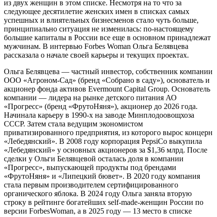
из двух женщин в этом списке. Несмотря на то что за
следующее десятилетие женских имен в списках самых
успешных и влиятельных бизнесменов стало чуть больше,
принципиально ситуация не изменилась: по-настоящему
большие капиталы в России все еще в основном принадлежат
мужчинам. В интервью Forbes Woman Ольга Белявцева
рассказала о начале своей карьеры и текущих проектах.
Ольга Белявцева — частный инвестор, собственник компании
ООО «Агроном-Сад» (бренд «Собрано в саду»), основатель и
акционер фонда активов Evermount Capital Group. Основатель
компании — лидера на рынке детского питания АО
«Прогресс» (бренд «ФрутоНяня»), акционер до 2026 года.
Начинала карьеру в 1990-х на заводе Минплодоовощхоза
СССР. Затем стала ведущим экономистом
приватизированного предприятия, из которого вырос концерн
«Лебедянский». В 2008 году корпорация PepsiСo выкупила
«Лебедянский» у основных акционеров за $1,36 млрд. После
сделки у Ольги Белявцевой осталась доля в компании
«Прогресс», выпускающей продукты под брендами
«ФрутоНяня» и «Липецкий бювет». В 2020 году компания
стала первым производителем сертифицированного
органического яблока. В 2024 году Ольга заняла вторую
строку в рейтинге богатейших self-made-женщин России по
версии ForbesWoman, а в 2025 году — 13 место в списке