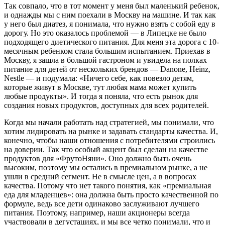
Так совпало, что в тот момент у меня был маленький ребенок,
и однажды мы с ним поехали в Москву на машине. И так как
у него был диатез, я понимала, что нужно взять с собой еду в
дорогу. Но это оказалось проблемой — в Липецке не было
подходящего диетического питания. Для меня эта дорога с 10-
месячным ребенком стала большим испытанием. Приехав в
Москву, я зашла в большой гастроном и увидела на полках
питание для детей от нескольких брендов — Danone, Heinz,
Nestle — и подумала: «Ничего себе, как повезло детям,
которые живут в Москве, тут любая мама может купить
любые продукты». И тогда я поняла, что есть рынок для
создания новых продуктов, доступных для всех родителей.
Когда мы начали работать над стратегией, мы понимали, что
хотим лидировать на рынке и задавать стандарты качества. И,
конечно, чтобы наши отношения с потребителями строились
на доверии. Так что особый акцент был сделан на качестве
продуктов для «ФрутоНяни». Оно должно быть очень
высоким, поэтому мы остались в премиальном рынке, а не
ушли в средний сегмент. Не в смысле цен, а в вопросах
качества. Потому что нет такого понятия, как «премиальная
еда для младенцев»: она должна быть просто качественной по
формуле, ведь все дети одинаково заслуживают лучшего
питания. Поэтому, например, наши акционеры всегда
участвовали в дегустациях, и мы все четко понимали, что и