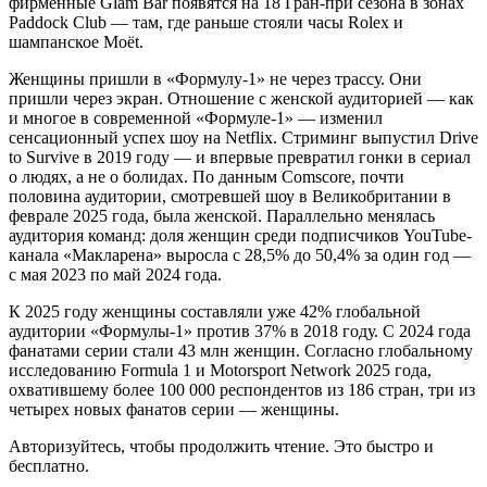
фирменные Glam Bar появятся на 18 Гран-при сезона в зонах
Paddock Club — там, где раньше стояли часы Rolex и
шампанское Moët.
Женщины пришли в «Формулу-1» не через трассу. Они
пришли через экран. Отношение с женской аудиторией — как
и многое в современной «Формуле-1» — изменил
сенсационный успех шоу на Netflix. Стриминг выпустил Drive
to Survive в 2019 году — и впервые превратил гонки в сериал
о людях, а не о болидах. По данным Comscore, почти
половина аудитории, смотревшей шоу в Великобритании в
феврале 2025 года, была женской. Параллельно менялась
аудитория команд: доля женщин среди подписчиков YouTube-
канала «Макларена» выросла с 28,5% до 50,4% за один год —
с мая 2023 по май 2024 года.
К 2025 году женщины составляли уже 42% глобальной
аудитории «Формулы-1» против 37% в 2018 году. С 2024 года
фанатами серии стали 43 млн женщин. Согласно глобальному
исследованию Formula 1 и Motorsport Network 2025 года,
охватившему более 100 000 респондентов из 186 стран, три из
четырех новых фанатов серии — женщины.
Авторизуйтесь, чтобы продолжить чтение. Это быстро и
бесплатно.