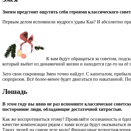
Змеям предстоит ощутить себя героями классического сове
Первым делом вспомнили мудрого удава Каа? И абсолютно прав
К вам будут обращаться за советом, подс
который выбит из динамичной жизни и находится где-то на её
Зато свои сокровища Змеи точно найдут. С капиталом, прибыл
сюрпризов. Всё более-менее будет двигаться по накатанной. 
Лошадь
В этом году вы явно не раз вспомните классическое совет
посторонние люди, обладающие достаточной хитростью.
Как же воспротивиться этому? Проявляйте осознанность и бди
качестве компенсации рядом с вами всегда будут оказываться л
Таких людей на самом деле мало! Финансовые вознаграждения ож