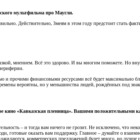
тского мультфильма про Маугли.
ильно. Действительно, Змеям в этом году предстоит стать фак
казкой, мнением. Всё это здорово. И вы многим поможете. Но вн
 периферии.
ью и прочими финансовыми ресурсами всё будет максимально бл
Перемены вероятны, но у меньшинства людей, рождённых под зна
ское кино «Кавказская пленница». Вашими положительными к
тельность – и тогда вам ничего не грозит. Не исключено, что н
юди, готовые оказать вам поддержку. Главное – думайте о взаимн
идаются, коммерческих предложений будет много, но лучше не хв