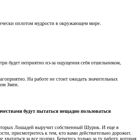
тически оплотом мудрости в окружающем мире.
утри будет неприятно из-за ощущения себя отшельником,
агоприятно. На работе не стоит ожидать значительных
ком Змеи.
ачествами будут пытаться нещадно пользоваться
екоторых Лошадей выручит собственный Шурик. И еще в
ости, присмотритесь к тем, кто вами действительно дорожит.
ататься за все подряд. Беритесь только за ту работу, которая