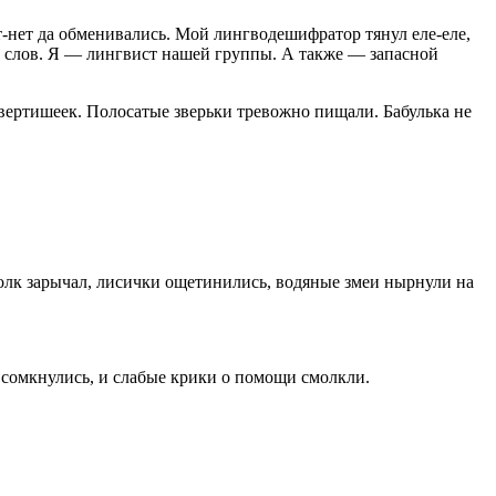
-нет да обменивались. Мой лингводешифратор тянул еле-еле,
ало слов. Я — лингвист нашей группы. А также — запасной
х вертишеек. Полосатые зверьки тревожно пищали. Бабулька не
волк зарычал, лисички ощетинились, водяные змеи нырнули на
 сомкнулись, и слабые крики о помощи смолкли.