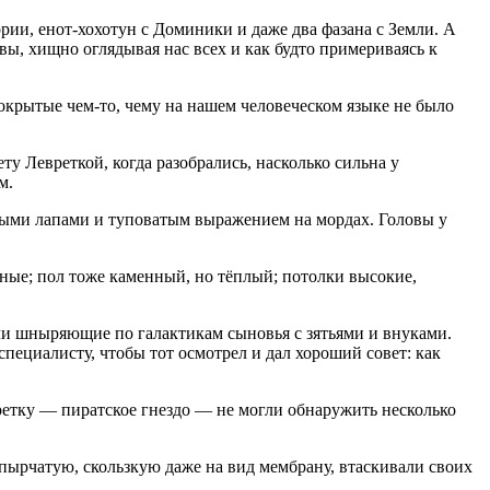
рии, енот-хохотун с Доминики и даже два фазана с Земли. А
вы, хищно оглядывая нас всех и как будто примериваясь к
покрытые чем-то, чему на нашем человеческом языке не было
у Левреткой, когда разобрались, насколько сильна у
м.
ными лапами и туповатым выражением на мордах. Головы у
нные; пол тоже каменный, но тёплый; потолки высокие,
ли шныряющие по галактикам сыновья с зятьями и внуками.
пециалисту, чтобы тот осмотрел и дал хороший совет: как
ретку — пиратское гнездо — не могли обнаружить несколько
пырчатую, скользкую даже на вид мембрану, втаскивали своих