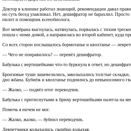
Доктор в клинике работал знающий, рекомендации давал прави
но суть бесед улавливал. Нет, дешифратор не барахлил. Просто
пилот и помощник ксенобиолога.
Вот мембрана выгнулась, натянулась, порвалась с тихим треск
пошла с ними домой, а направилась во второй кабинет, куда пр
Со всех сторон послышалось бормотанье и квохтанье — левретс
— Чего не понравилось? — перевёл дешифратор.
Бабулька с вертишейками что-то буркнула в ответ, но дешифрат
Бронзовые туши зашевелились, заколыхались толстые складки,
дно жбана. Бубнёж и квохтанье поднялись до невыносимого гв
— Жалко, — подвёл итог переводчик.
Бабулька с притиснутыми к брюху вертишейками налегла на ме
Помочь я ничем не мог.
— Жалко, жалко, — бубнил переводчик.
Левретчанки колыхались, скорбно вздыхая.