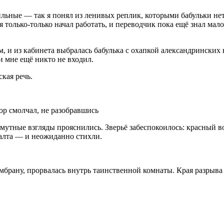
льные — так я понял из ленивых реплик, которыми бабульки нет
 я только-только начал работать, и переводчик пока ещё знал м
ом, и из кабинета выбралась бабулька с охапкой александрински
и мне ещё никто не входил.
кая речь.
ор смолчал, не разобравшись
 мутные взгляды прояснились. Зверьё забеспокоилось: красный 
алта — и неожиданно стихли.
мбрану, прорвалась внутрь таинственной комнаты. Края разрыва