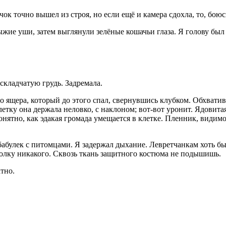
ок точно вышел из строя, но если ещё и камера сдохла, то, боюсь
ыжие уши, затем выглянули зелёные кошачьи глаза. Я голову бы
 складчатую грудь. Задремала.
ящера, который до этого спал, свернувшись клубком. Обхватив 
Клетку она держала неловко, с наклоном; вот-вот уронит. Ядовита
нятно, как эдакая громада умещается в клетке. Пленник, видимо, 
абулек с питомцами. Я задержал дыхание. Левретчанкам хоть бы 
толку никакого. Сквозь ткань защитного костюма не подышишь.
тно.