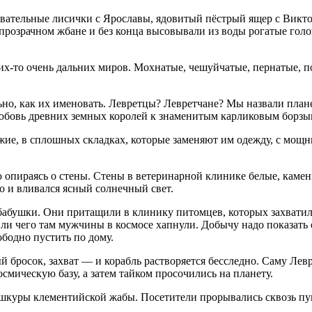
овательные лисички с Ярославы, ядовитый пёстрый ящер с Викто
прозрачном жбане и без конца высовывали из воды рогатые голо
ких-то очень дальних миров. Мохнатые, чешуйчатые, пернатые, 
но, как их именовать. Левретцы? Левретчане? Мы назвали планет
юбовь древних земных королей к знаменитым карликовым борзы
жие, в сплошных складках, которые заменяют им одежду, с мощ
ю опираясь о стены. Стены в ветеринарной клинике белые, каме
о и вливался ясный солнечный свет.
 бабушки. Они притащили в клинику питомцев, которых захвати
 ли чего там мужчины в космосе хапнули. Добычу надо показать с
ободно пустить по дому.
 бросок, захват — и корабль растворяется бесследно. Саму Лев
осмическую базу, а затем тайком просочились на планету.
 шкуры клементийской жабы. Посетители прорывались сквозь пу