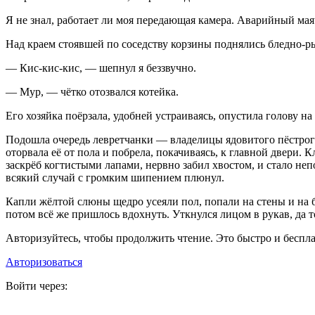
Я не знал, работает ли моя передающая камера. Аварийный маяч
Над краем стоявшей по соседству корзины поднялись бледно-р
— Кис-кис-кис, — шепнул я беззвучно.
— Мур, — чётко отозвался котейка.
Его хозяйка поёрзала, удобней устраиваясь, опустила голову на
Подошла очередь левретчанки — владелицы ядовитого пёстрого 
оторвала её от пола и побрела, покачиваясь, к главной двери. 
заскрёб когтистыми лапами, нервно забил хвостом, и стало непо
всякий случай с громким шипением плюнул.
Капли жёлтой слюны щедро усеяли пол, попали на стены и на б
потом всё же пришлось вдохнуть. Уткнулся лицом в рукав, да 
Авторизуйтесь, чтобы продолжить чтение. Это быстро и беспла
Авторизоваться
Войти через: