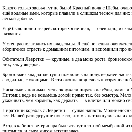
К
акого только зверья тут не было! Красный волк с Шебы, очар
ещё водяные змеи, которые плавали в слишком тесном для них 
лёгкой добыче.
Ещё было полно тварей, которых я не знал, — очевидно, из ка
названия.
У стен располагались их владельцы. Я ещё не решил окончатель
аборигенов страсть к домашним питомцам, и вспомнили про л
Обитатели Левретки — крупные, в два моих роста, бронзовоко
них, как у ящеров.
Бронзовые складчатые туши покоились на полу, верхней часть
сводчатые, с оконцами. В эти оконца виднелось прозрачное неб
Насколько я понимал, меня окружали пиратские тёщи, мамы и
Питомца ведь не возьмёшь домой прямо так, без осмотра. Мало
ухаживать, чем кормить, как держать — в клетке или можно св
Пиратский корабль с Левретки — сущая напасть. Молниеносный
лет. Нашей разведгруппе повезло, что мы натолкнулись на их к
Вход в кабинет ветеринара был затянут плотной мембраной из
питомцев, и дыра мигом затягивалась.