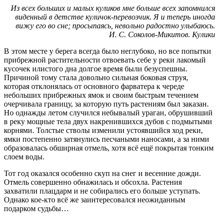
Из всех больших и малых куликов мне больше всех запомнился
виденный в детстве куличок-перевозчик. Я и теперь иногда
вижу его во сне; просыпаясь, невольно радостно улыбаюсь.
И. С. Соколов-Микитов. Кулики
В
этом месте у берега всегда было неглубоко, но все попытки
прибрежной растительности отвоевать себе у реки лакомый
кусочек илистого дна долгое время были безуспешны.
Причиной тому стала довольно сильная боковая струя,
которая отклонялась от основного фарватера к череде
небольших прибрежных ямок и своим быстрым течением
очерчивала границу, за которую путь растениям был заказан.
Но однажды летом случился небывалый ураган, обрушивший
в реку мощные тела двух накренившихся дубов с подмытыми
корнями. Толстые стволы изменили устоявшийся ход реки,
ямки постепенно затянулись песчаными наносами, а за ними
образовалась обширная отмель, хотя всё ещё покрытая тонким
слоем воды.
Тот год оказался особенно скуп на снег и весенние дожди.
Отмель совершенно обнажилась и обсохла. Растения
захватили плацдарм и не собирались его больше уступать.
Однако кое-кто всё же заинтересовался неожиданным
подарком судьбы…