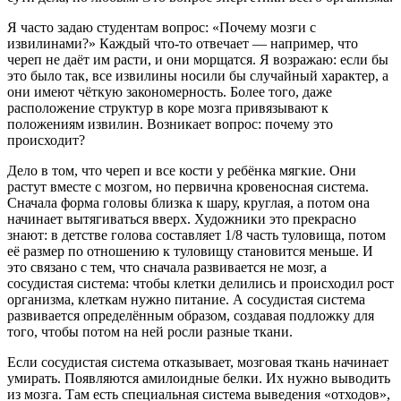
Я часто задаю студентам вопрос: «Почему мозги с
извилинами?» Каждый что-то отвечает — например, что
череп не даёт им расти, и они морщатся. Я возражаю: если бы
это было так, все извилины носили бы случайный характер, а
они имеют чёткую закономерность. Более того, даже
расположение структур в коре мозга привязывают к
положениям извилин. Возникает вопрос: почему это
происходит?
Дело в том, что череп и все кости у ребёнка мягкие. Они
растут вместе с мозгом, но первична кровеносная система.
Сначала форма головы близка к шару, круглая, а потом она
начинает вытягиваться вверх. Художники это прекрасно
знают: в детстве голова составляет 1/8 часть туловища, потом
её размер по отношению к туловищу становится меньше. И
это связано с тем, что сначала развивается не мозг, а
сосудистая система: чтобы клетки делились и происходил рост
организма, клеткам нужно питание. А сосудистая система
развивается определённым образом, создавая подложку для
того, чтобы потом на ней росли разные ткани.
Если сосудистая система отказывает, мозговая ткань начинает
умирать. Появляются амилоидные белки. Их нужно выводить
из мозга. Там есть специальная система выведения «отходов»,