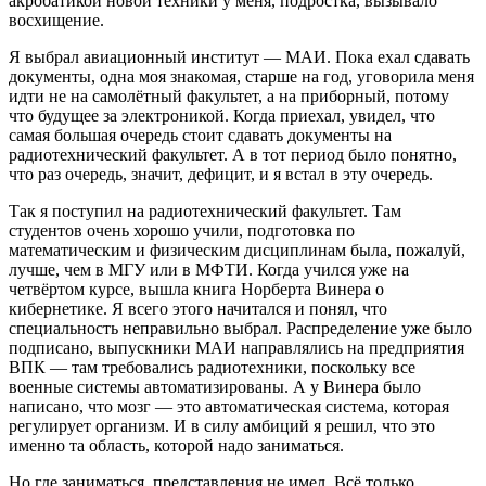
акробатикой новой техники у меня, подростка, вызывало
восхищение.
Я выбрал авиационный институт — МАИ. Пока ехал сдавать
документы, одна моя знакомая, старше на год, уговорила меня
идти не на самолётный факультет, а на приборный, потому
что будущее за электроникой. Когда приехал, увидел, что
самая большая очередь стоит сдавать документы на
радиотехнический факультет. А в тот период было понятно,
что раз очередь, значит, дефицит, и я встал в эту очередь.
Так я поступил на радиотехнический факультет. Там
студентов очень хорошо учили, подготовка по
математическим и физическим дисциплинам была, пожалуй,
лучше, чем в МГУ или в МФТИ. Когда учился уже на
четвёртом курсе, вышла книга Норберта Винера о
кибернетике. Я всего этого начитался и понял, что
специальность неправильно выбрал. Распределение уже было
подписано, выпускники МАИ направлялись на предприятия
ВПК — там требовались радиотехники, поскольку все
военные системы автоматизированы. А у Винера было
написано, что мозг — это автоматическая система, которая
регулирует организм. И в силу амбиций я решил, что это
именно та область, которой надо заниматься.
Но где заниматься, представления не имел. Всё только