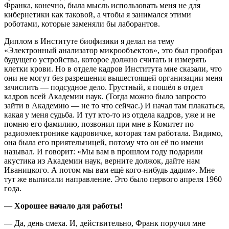
Франка, конечно, была мысль использовать меня не для
кибернетики как таковой, а чтобы я занимался этими
роботами, которые заменяли бы лаборантов.
Диплом в Институте биофизики я делал на тему
«Электронный анализатор микрообъектов», это был прообраз
будущего устройства, которое должно считать и измерять
клетки крови. Но в отделе кадров Института мне сказали, что
они не могут без разрешения вышестоящей организации меня
зачислить — подсудное дело. Грустный, я пошёл в отдел
кадров всей Академии наук. (Тогда можно было запросто
зайти в Академию — не то что сейчас.) И начал там плакаться,
какая у меня судьба. И тут кто-то из отдела кадров, уже и не
помню его фамилию, позвонил при мне в Комитет по
радиоэлектронике кадровичке, которая там работала. Видимо,
она была его приятельницей, потому что он её по имени
называл. И говорит: «Мы вам в прошлом году подарили
акустика из Академии наук, верните должок, дайте нам
Иваницкого. А потом мы вам ещё кого-нибудь дадим». Мне
тут же выписали направление. Это было первого апреля 1960
года.
— Хорошее начало для работы!
— Да, день смеха. И, действительно, Франк поручил мне