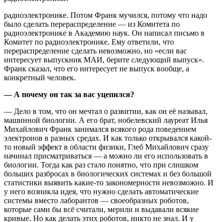
радиоэлектронике. Потом Франк мучился, потому что надо
было сделать перераспределение — из Комитета по
радиоэлектронике в Академию наук. Он написал письмо в
Комитет по радиоэлектронике. Ему ответили, что
перераспределение сделать невозможно, но «если вас
интересует выпускник МАИ, берите следующий выпуск».
Франк сказал, что его интересует не выпуск вообще, а
конкретный человек.
— А почему он так за вас уцепился?
— Дело в том, что он мечтал о развитии, как он её называл,
машинной биологии. А его брат, нобелевский лауреат Илья
Михайлович Франк занимался всякого рода поведением
электронов в разных средах. И как только открывался какой-
то новый эффект в области физики, Глеб Михайлович сразу
начинал присматриваться — а можно ли его использовать в
биологии. Тогда как раз стало понятно, что при слишком
больших разбросах в биологических системах и без большой
статистики выявить какие-то закономерности невозможно. И
у него возникла идея, что нужно сделать автоматические
системы вместо лаборантов — своеобразных роботов,
которые сами бы всё считали, мерили и выдавали всякие
кривые. Но как делать этих роботов, никто не знал. И у