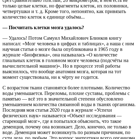
срез сравнительно толстый, 20 микрометров, в нём есть не
только целые клетки, но фрагменты клеток, их половинки,
четвертушки и т. д. Кроме того, непонятно, как привязать
количество клеток к единице объёма...
— Посчитать клетки мозга удалось?
— Удалось! Потом Самуил Михайлович Блинков книгу
написал: «Мозг человека в цифрах и таблицах», а наша с ним
научная статья о мозге была опубликована в 1965 году в
журнале «Биофизика», она называлась «О количестве
глиальных клеток в головном мозге человека (подсчёты на
вычислительной машине)». Но в процессе этой работы
выяснилось, что вообще анатомия мозга, которая на тот
момент существовала, ни к чёрту не годится.
С возрастом ткани становятся более плотными. Количество
воды уменьшается. Переломы, плохие суставы, проблемы с
памятью — всё это в значительной степени обусловлено
уменьшением количества связанной воды в тканях организма.
Последняя моя статья 2020 года в журнале «Успехи
физических наук» называется «Объект исследования —
стареющий мозг», где я попытался объяснить, что такое
деменция, почему она возникает. Дело, конечно, не только в
воде. Деменция может возникнуть по разным причинам, по
сути дела, по любым. Это вопрос энергетики всего организма.