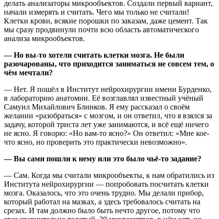
делать анализаторы микрообъектов. Создали первый вариант,
начали измерять и считать. Чего мы только не считали!
Клетки крови, всякие порошки по заказам, даже цемент. Так
мы сразу продвинули почти всю область автоматического
анализа микрообъектов.
— Но вы-то хотели считать клетки мозга. Не были
разочарованы, что приходится заниматься не совсем тем, о
чём мечтали?
— Нет. Я пошёл в Институт нейрохирургии имени Бурденко,
в лабораторию анатомии. Её возглавлял известный учёный
Самуил Михайлович Блинков. Я ему рассказал о своём
желании «разобраться» с мозгом, и он ответил, что я взялся за
задачу, которой триста лет уже занимаются, и всё ещё ничего
не ясно. Я говорю: «Но вам-то ясно?» Он ответил: «Мне кое-
что ясно, но проверить это практически невозможно».
— Вы сами пошли к нему или это было чьё-то задание?
— Сам. Когда мы считали микрообъекты, к нам обратились из
Института нейрохирургии — попробовать посчитать клетки
мозга. Оказалось, что это очень трудно. Мы делали прибор,
который работал на мазках, а здесь требовалось считать на
срезах. И там должно было быть нечто другое, потому что