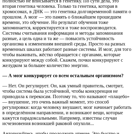
полностью не вписывается в генетику. По сути дела, это
вторая генетика человека. Только та генетика, которая в
хромосомах, в ДНК — это генетика долговременной памяти о
прошлом. А мозг — это память о ближайшем прошедшем
времени, это обучение. Но результат обучения тоже
запоминается, корректируется и тоже воспроизводится.
Системы считывания информации и методы запоминания
разные, а цель одна и та же — повысить устойчивость
организма к изменениям внешней среды. Просто на разных
временных шкалах работают разные системы. И мозг, для того
чтобы выживать, жёстко обращается с органами, которые
конкурируют между собой. Скажем, почки конкурируют с
желудком за большее количество энергии.
— А мозг конкурирует со всем остальным организмом?
— Нет. Он регулирует. Он, как умный правитель, смотрит,
чтобы система была устойчивой, чтобы конкуренция не
приводила к перекосам. Поэтому то, что называют «плацебо»
— внушение, это очень важный момент, это способ
регулировки: когда человеку внушают, мозг начинает работать
в определённом направлении, и возникают вещи, которые
кажутся парадоксальными. Например, известны случаи
исчезновения возникшей раковой опухоли...
Авторизуйтесь, чтобы продолжить чтение. Это быстро и