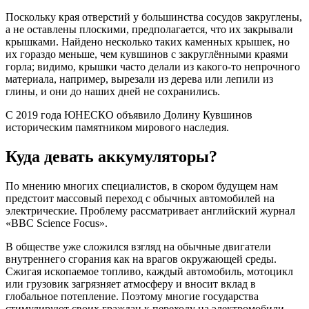
Поскольку края отверстий у большинства сосудов закруглены,
а не оставлены плоскими, предполагается, что их закрывали
крышками. Найдено несколько таких каменных крышек, но
их гораздо меньше, чем кувшинов с закруглёнными краями
горла; видимо, крышки часто делали из какого-то непрочного
материала, например, вырезали из дерева или лепили из
глины, и они до наших дней не сохранились.
С 2019 года ЮНЕСКО объявило Долину Кувшинов
историческим памятником мирового наследия.
Куда девать аккумуляторы?
По мнению многих специалистов, в скором будущем нам
предстоит массовый переход с обычных автомобилей на
электрические. Проблему рассматривает английский журнал
«BBC Science Focus».
В обществе уже сложился взгляд на обычные двигатели
внутреннего сгорания как на врагов окружающей среды.
Сжигая ископаемое топливо, каждый автомобиль, мотоцикл
или грузовик загрязняет атмосферу и вносит вклад в
глобальное потепление. Поэтому многие государства
стимулируют своих граждан к переходу на электромобили,