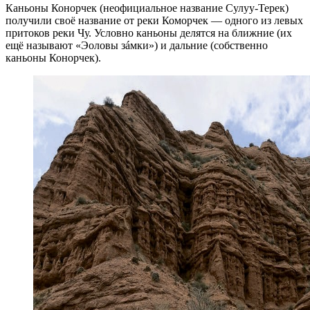
Каньоны Конорчек (неофициальное название Сулуу-Терек)
получили своё название от реки Коморчек — одного из левых
притоков реки Чу. Условно каньоны делятся на ближние (их
ещё называют «Эоловы зáмки») и дальние (собственно
каньоны Конорчек).