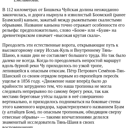
В 112 километрах от Бишкека Чуйская долина неожиданно
закончилась, и дорога нырнула в извилистый Боомский (ранее
Буамский) каньон, зажатый между рыжеватыми скалистыми
обрывами. Название каньона точно отражает особенности его
рельефа: предположительно, слово «Боом» или «Буам» на
древнетюркском означает «высокая крутая скала».
Преодолеть эти естественные ворота, открывающие путь к
высокогорному озеру Иссык-Куль и Внутреннему Тянь-
Шаню, в наши дни не составляет большого труда. Но так было
далеко не всегда. Когда-то преодолевать непростой маршрут
вдоль бурной реки Чу приходилось по узкой тропе,
лепившейся к опасным откосам. Пётр Петрович Семёнов-Тян-
Шанский со своим отрядом первым из европейцев пересёк
ущелье в 1856 году. «Движение наше вперёд было до
крайности затруднено тем, что наша тропинка не могла
следовать непрерывно по самому берегу реки, так как
местами береговые утёсы падали в неё совершенно
вертикально, и приходилось подниматься на боковые стены
этого каменного коридора, характеризуемого названием Буам
(у алтайцев Бом), по опасным тропинкам, обходящим сверху
отвесные обрывы» — такими впечатлениями делился
знаменитый исследователь Тянь-Шаня в своих
воспоминаниях.