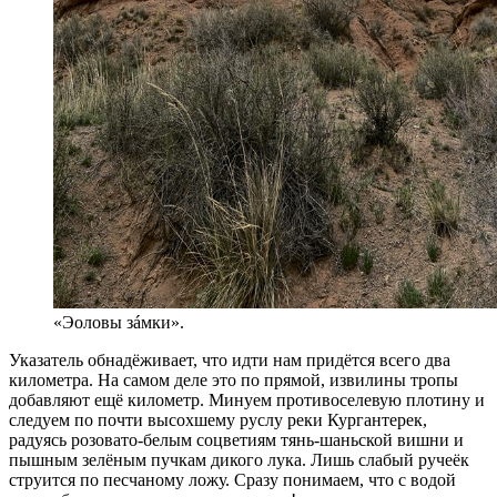
«Эоловы зáмки».
Указатель обнадёживает, что идти нам придётся всего два
километра. На самом деле это по прямой, извилины тропы
добавляют ещё километр. Минуем противоселевую плотину и
следуем по почти высохшему руслу реки Кургантерек,
радуясь розовато-белым соцветиям тянь-шаньской вишни и
пышным зелёным пучкам дикого лука. Лишь слабый ручеёк
струится по песчаному ложу. Сразу понимаем, что с водой