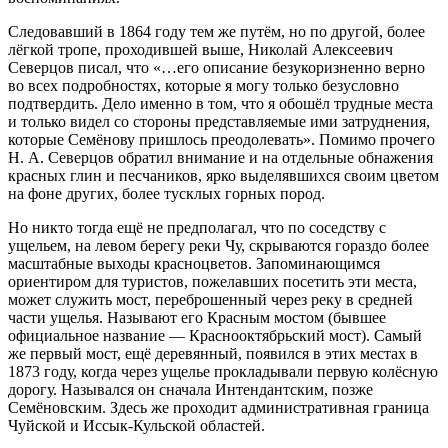
Следовавший в 1864 году тем же путём, но по другой, более
лёгкой тропе, проходившей выше, Николай Алексеевич
Северцов писал, что «…его описание безукоризненно верно
во всех подробностях, которые я могу только безусловно
подтвердить. Дело именно в том, что я обошёл трудные места
и только видел со стороны представляемые ими затруднения,
которые Семёнову пришлось преодолевать». Помимо прочего
Н. А. Северцов обратил внимание и на отдельные обнажения
красных глин и песчаников, ярко выделявшихся своим цветом
на фоне других, более тусклых горных пород.
Но никто тогда ещё не предполагал, что по соседству с
ущельем, на левом берегу реки Чу, скрываются гораздо более
масштабные выходы красноцветов. Запоминающимся
ориентиром для туристов, пожелавших посетить эти места,
может служить мост, переброшенный через реку в средней
части ущелья. Называют его Красным мостом (бывшее
официальное название — Краснооктябрьский мост). Самый
же первый мост, ещё деревянный, появился в этих местах в
1873 году, когда через ущелье прокладывали первую колёсную
дорогу. Назывался он сначала Интендантским, позже
Семёновским. Здесь же проходит административная граница
Чуйской и Иссык-Кульской областей.