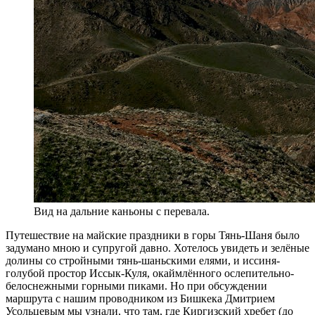
Вид на дальние каньоны с перевала.
П
утешествие на майские праздники в горы Тянь-Шаня было
задумано мною и супругой давно. Хотелось увидеть и зелёные
долины со стройными тянь-шаньскими елями, и иссиня-
голубой простор Иссык-Куля, окаймлённого ослепительно-
белоснежными горными пиками. Но при обсуждении
маршрута с нашим проводником из Бишкека Дмитрием
Усольцевым мы узнали, что там, где Киргизский хребет (до