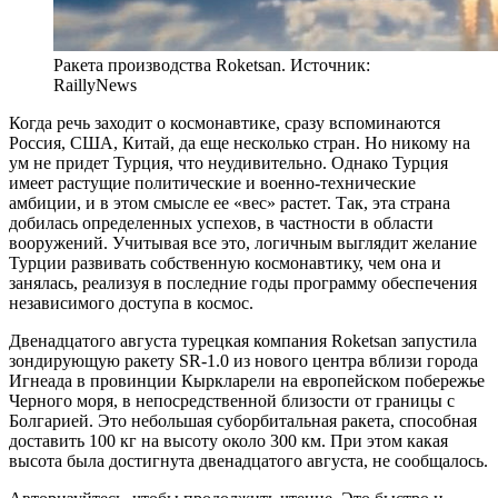
Ракета производства Roketsan. Источник:
RaillyNews
К
огда речь заходит о космонавтике, сразу вспоминаются
Россия, США, Китай, да еще несколько стран. Но никому на
ум не придет Турция, что неудивительно. Однако Турция
имеет растущие политические и военно-технические
амбиции, и в этом смысле ее «вес» растет. Так, эта страна
добилась определенных успехов, в частности в области
вооружений. Учитывая все это, логичным выглядит желание
Турции развивать собственную космонавтику, чем она и
занялась, реализуя в последние годы программу обеспечения
независимого доступа в космос.
Двенадцатого августа турецкая компания Roketsan запустила
зондирующую ракету SR-1.0 из нового центра вблизи города
Игнеада в провинции Кыркларели на европейском побережье
Черного моря, в непосредственной близости от границы с
Болгарией. Это небольшая суборбитальная ракета, способная
доставить 100 кг на высоту около 300 км. При этом какая
высота была достигнута двенадцатого августа, не сообщалось.