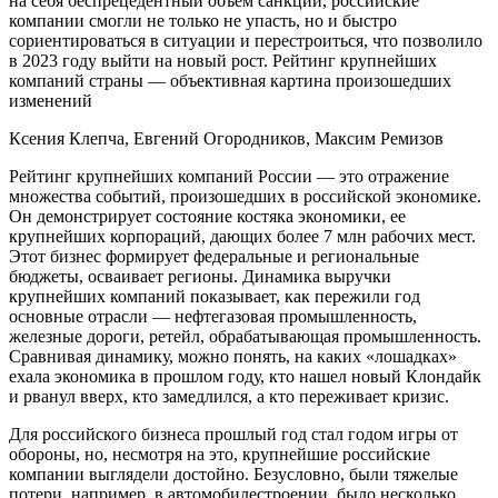
на себя беспрецедентный объем санкций, российские
компании смогли не только не упасть, но и быстро
сориентироваться в ситуации и перестроиться, что позволило
в 2023 году выйти на новый рост. Рейтинг крупнейших
компаний страны — объективная картина произошедших
изменений
Ксения Клепча, Евгений Огородников, Максим Ремизов
Р
ейтинг крупнейших компаний России — это отражение
множества событий, произошедших в российской экономике.
Он демонстрирует состояние костяка экономики, ее
крупнейших корпораций, дающих более 7 млн рабочих мест.
Этот бизнес формирует федеральные и региональные
бюджеты, осваивает регионы. Динамика выручки
крупнейших компаний показывает, как пережили год
основные отрасли — нефтегазовая промышленность,
железные дороги, ретейл, обрабатывающая промышленность.
Сравнивая динамику, можно понять, на каких «лошадках»
ехала экономика в прошлом году, кто нашел новый Клондайк
и рванул вверх, кто замедлился, а кто переживает кризис.
Для российского бизнеса прошлый год стал годом игры от
обороны, но, несмотря на это, крупнейшие российские
компании выглядели достойно. Безусловно, были тяжелые
потери, например, в автомобилестроении, было несколько