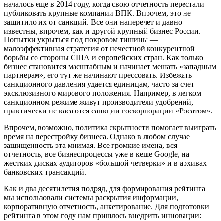
началось еще в 2014 году, когда свою отчетность перестали
публиковать крупные компании ВПК. Впрочем, это не
защитило их от санкций. Все они наперечет и давно
известны, впрочем, как и другой крупный бизнес России.
Попытки укрыться под покровом тишины —
малоэффективная стратегия от нечестной конкурентной
борьбы со стороны США и европейских стран. Как только
бизнес становится масштабным и начинает мешать «западным
партнерам», его тут же начинают прессовать. Избежать
санкционного давления удается единицам, часто за счет
эксклюзивного мирового положения. Например, в легком
санкционном режиме живут производители удобрений,
практически не касаются санкции госкорпорации «Росатом».
Впрочем, возможно, политика скрытности помогает выиграть
время на перестройку бизнеса. Однако в любом случае
защищенность эта мнимая. Все громкие имена, вся
отчетность, все бизнеспроцессы уже в кеше Google, на
жестких дисках аудиторов «большой четверки» и в архивах
банковских трансакций.
Как и два десятилетия подряд, для формирования рейтинга
мы использовали системы раскрытия информации,
корпоративную отчетность, анкетирование. Для подготовки
рейтинга в этом году нам пришлось внедрить инновации: