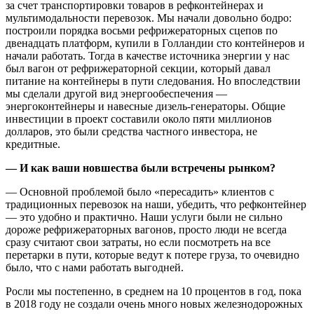
за счет транспортировки товаров в рефконтейнерах и
мультимодальности перевозок. Мы начали довольно бодро:
построили порядка восьми рефрижераторных сцепов по
двенадцать платформ, купили в Голландии сто контейнеров и
начали работать. Тогда в качестве источника энергии у нас
был вагон от рефрижераторной секции, который давал
питание на контейнеры в пути следования. Но впоследствии
мы сделали другой вид энергообеспечения —
энергоконтейнеры и навесные дизель-генераторы. Общие
инвестиции в проект составили около пяти миллионов
долларов, это были средства частного инвестора, не
кредитные.
— И как ваши новшества были встречены рынком?
— Основной проблемой было «пересадить» клиентов с
традиционных перевозок на наши, убедить, что рефконтейнер
— это удобно и практично. Наши услуги были не сильно
дороже рефрижераторных вагонов, просто люди не всегда
сразу считают свои затраты, но если посмотреть на все
перетарки в пути, которые ведут к потере груза, то очевидно
было, что с нами работать выгодней.
Росли мы постепенно, в среднем на 10 процентов в год, пока
в 2018 году не создали очень много новых железнодорожных