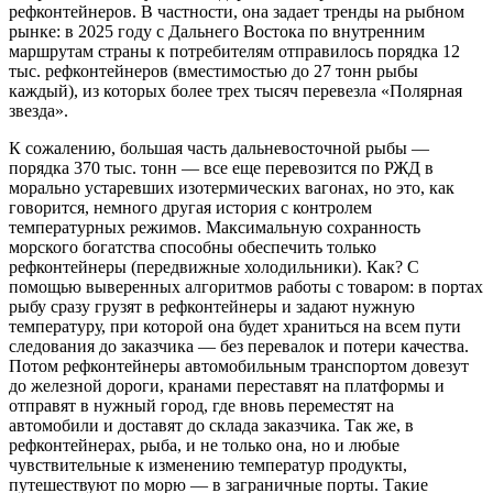
рефконтейнеров. В частности, она задает тренды на рыбном
рынке: в 2025 году с Дальнего Востока по внутренним
маршрутам страны к потребителям отправилось порядка 12
тыс. рефконтейнеров (вместимостью до 27 тонн рыбы
каждый), из которых более трех тысяч перевезла «Полярная
звезда».
К сожалению, большая часть дальневосточной рыбы —
порядка 370 тыс. тонн — все еще перевозится по РЖД в
морально устаревших изотермических вагонах, но это, как
говорится, немного другая история с контролем
температурных режимов. Максимальную сохранность
морского богатства способны обеспечить только
рефконтейнеры (передвижные холодильники). Как? С
помощью выверенных алгоритмов работы с товаром: в портах
рыбу сразу грузят в рефконтейнеры и задают нужную
температуру, при которой она будет храниться на всем пути
следования до заказчика — без перевалок и потери качества.
Потом рефконтейнеры автомобильным транспортом довезут
до железной дороги, кранами переставят на платформы и
отправят в нужный город, где вновь переместят на
автомобили и доставят до склада заказчика. Так же, в
рефконтейнерах, рыба, и не только она, но и любые
чувствительные к изменению температур продукты,
путешествуют по морю — в заграничные порты. Такие