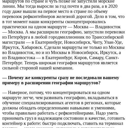
маршрутов по стране и чуть позже не запустили морские
линии. Мы тогда выросли за год почти в два раза, а в 2020
году даже вышли на первое место в стране по объему
перевозок рефконтейнеров железной дорогой. Дело в том, что
в тот момент наши конкуренты сконцентрировались
практически на одном маршруте — Москва — Владивосток
— Москва. А мы расширили географию, запустили перевозки
из Петербурга в любой городмиллионник по Транссибирской
магистрали — в Екатеринбург, Новосибирск, Читу, Улан-Уде,
Иркутск, Хабаровск. Сделали маршруты не только из Москвы
во Владивосток, но и из Москвы в Новосибирск, Иркутск, а
из Владивостока — в Екатеринбург, Киров, Самару, Санкт-
Петербург. Теперь широкая география маршрутов является
сильной стороной нашей компании.
— Почему же конкуренты сразу не последовали вашему
примеру в расширении географии маршрутов?
— Наверное, потому, что концентрироваться на одном
маршруте легче, чем развивать географию, вкладываться в
обучение специализированных агентов в регионах, которые
должны обладать определенными навыками и умениями,
чтобы правильно работать с рефконтейнерами. Надо уметь
принимать груз в надлежащем состоянии и качестве, готовить
контейнер к работе: быстро подключать, ставить на терминал