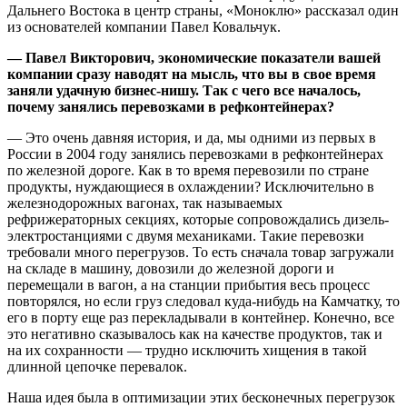
Дальнего Востока в центр страны, «Моноклю» рассказал один
из основателей компании Павел Ковальчук.
— Павел Викторович, экономические показатели вашей
компании сразу наводят на мысль, что вы в свое время
заняли удачную бизнес-нишу. Так с чего все началось,
почему занялись перевозками в рефконтейнерах?
— Это очень давняя история, и да, мы одними из первых в
России в 2004 году занялись перевозками в рефконтейнерах
по железной дороге. Как в то время перевозили по стране
продукты, нуждающиеся в охлаждении? Исключительно в
железнодорожных вагонах, так называемых
рефрижераторных секциях, которые сопровождались дизель-
электростанциями с двумя механиками. Такие перевозки
требовали много перегрузов. То есть сначала товар загружали
на складе в машину, довозили до железной дороги и
перемещали в вагон, а на станции прибытия весь процесс
повторялся, но если груз следовал куда-нибудь на Камчатку, то
его в порту еще раз перекладывали в контейнер. Конечно, все
это негативно сказывалось как на качестве продуктов, так и
на их сохранности — трудно исключить хищения в такой
длинной цепочке перевалок.
Наша идея была в оптимизации этих бесконечных перегрузок