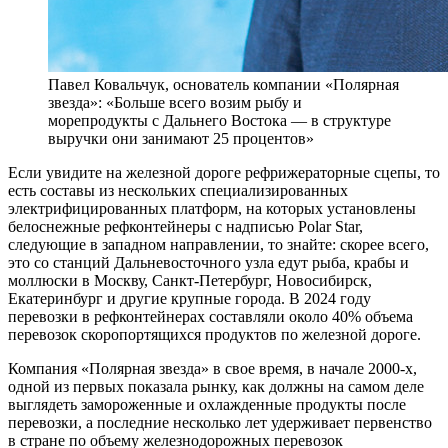
Павел Ковальчук, основатель компании «Полярная
звезда»: «Больше всего возим рыбу и
морепродукты с Дальнего Востока — в структуре
выручки они занимают 25 процентов»
Е
сли увидите на железной дороге рефрижераторные сцепы, то
есть составы из нескольких специализированных
электрифицированных платформ, на которых установлены
белоснежные рефконтейнеры с надписью Polar Star,
следующие в западном направлении, то знайте: скорее всего,
это со станций Дальневосточного узла едут рыба, крабы и
моллюски в Москву, Санкт-Петербург, Новосибирск,
Екатеринбург и другие крупные города. В 2024 году
перевозки в рефконтейнерах составляли около 40% объема
перевозок скоропортящихся продуктов по железной дороге.
Компания «Полярная звезда» в свое время, в начале 2000-х,
одной из первых показала рынку, как должны на самом деле
выглядеть замороженные и охлажденные продукты после
перевозки, а последние несколько лет удерживает первенство
в стране по объему железнодорожных перевозок