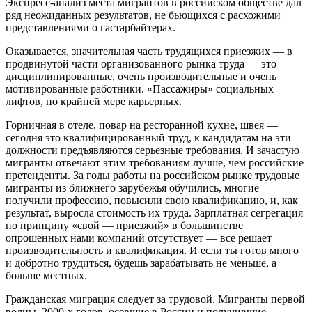
Э
кспресс-анализ места мигрантов в российском обществе дал
ряд неожиданных результатов, не бьющихся с расхожими
представлениями о гастарбайтерах.
Оказывается, значительная часть трудящихся приезжих — в
продвинутой части организованного рынка труда — это
дисциплинированные, очень производительные и очень
мотивированные работники. «Пассажиры» социальных
лифтов, по крайней мере карьерных.
Горничная в отеле, повар на ресторанной кухне, швея —
сегодня это квалифицированный труд, к кандидатам на эти
должности предъявляются серьезные требования. И зачастую
мигранты отвечают этим требованиям лучше, чем российские
претенденты. За годы работы на российском рынке трудовые
мигранты из ближнего зарубежья обучились, многие
получили профессию, повысили свою квалификацию, и, как
результат, выросла стоимость их труда. Зарплатная сегрегация
по принципу «свой — приезжий» в большинстве
опрошенных нами компаний отсутствует — все решает
производительность и квалификация. И если ты готов много
и добротно трудиться, будешь зарабатывать не меньше, а
больше местных.
Гражданская миграция следует за трудовой. Мигранты первой
волны, 2000-х годов, осевшие в России и получившие