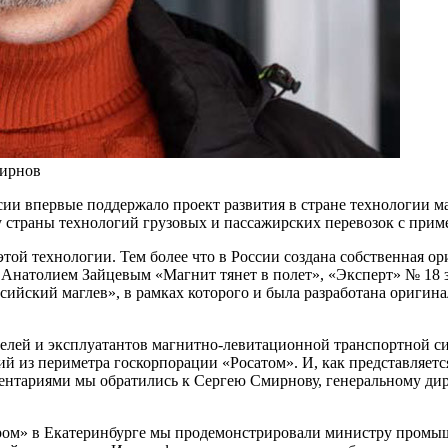
мирнов
ии впервые поддержало проект развития в стране технологии ма
у страны технологий грузовых и пассажирских перевозок с прим
той технологии. Тем более что в России создана собственная ор
с Анатолием Зайцевым «Магнит тянет в полет», «Эксперт» № 18 
ссийский маглев», в рамках которого и была разработана оригин
телей и эксплуатантов магнитно-левитационной транспортной с
ий из периметра госкорпорации «Росатом». И, как представляетс
ентариями мы обратились к Сергею Смирнову, генеральному дир
пром» в Екатеринбурге мы продемонстрировали министру промы