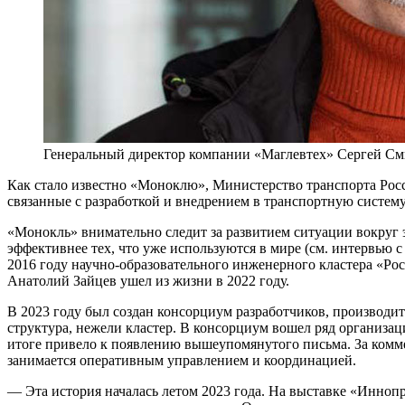
Генеральный директор компании «Маглевтех» Сергей С
К
ак стало известно «Моноклю», Министерство транспорта Росс
связанные с разработкой и внедрением в транспортную систем
«Монокль» внимательно следит за развитием ситуации вокруг э
эффективнее тех, что уже используются в мире (см. интервью 
2016 году научно-образовательного инженерного кластера «Ро
Анатолий Зайцев ушел из жизни в 2022 году.
В 2023 году был создан консорциум разработчиков, производи
структура, нежели кластер. В консорциум вошел ряд организац
итоге привело к появлению вышеупомянутого письма. За комм
занимается оперативным управлением и координацией.
— Эта история началась летом 2023 года. На выставке «Инно