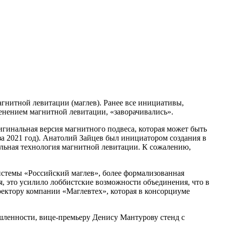
гнитной левитации (маглев). Ранее все инициативы,
енением магнитной левитации, «заворачивались».
игинальная версия магнитного подвеса, которая может быть
за 2021 год). Анатолий Зайцев был инициатором создания в
альная технология магнитной левитации. К сожалению,
истемы «Российский маглев», более формализованная
я, это усилило лоббистские возможности объединения, что в
ектору компании «Маглевтех», которая в консорциуме
шленности, вице-премьеру Денису Мантурову стенд с