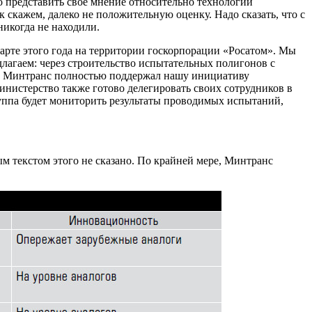
 представить свое мнение относительно технологии
к скажем, далеко не положительную оценку. Надо сказать, что с
никогда не находили.
арте этого года на территории госкорпорации «Росатом». Мы
длагаем: через строительство испытательных полигонов с
га Минтранс полностью поддержал нашу инициативу
инистерство также готово делегировать своих сотрудников в
руппа будет мониторить результаты проводимых испытаний,
м текстом этого не сказано. По крайней мере, Минтранс