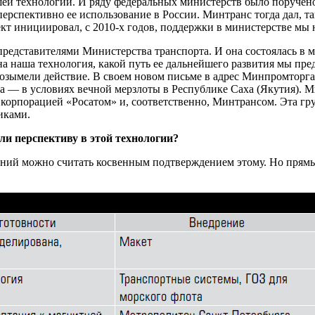
ей технологии. И ряду федеральных министерств было поручено
ерспективно ее использование в России. Минтранс тогда дал, та
кт инициировал, с 2010-х годов, поддержки в министерстве мы 
редставителями Министерства транспорта. И она состоялась в м
а наша технология, какой путь ее дальнейшего развития мы пре
возымели действие. В своем новом письме в адрес Минпромтор
а — в условиях вечной мерзлоты в Республике Саха (Якутия). М
, корпорацией «Росатом» и, соответственно, Минтрансом. Эта г
иками.
ли перспективу в этой технологии?
таний можно считать косвенным подтверждением этому. Но прямы