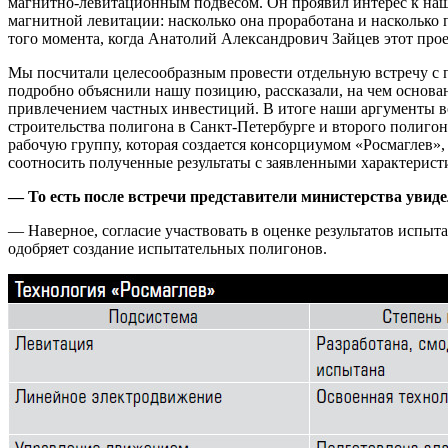
магнитно-левитационным подвесом. Он проявил интерес к наш
магнитной левитации: насколько она проработана и насколько п
того момента, когда Анатолий Александрович Зайцев этот прое
Мы посчитали целесообразным провести отдельную встречу с п
подробно объяснили нашу позицию, рассказали, на чем основан
привлечением частных инвестиций. В итоге наши аргументы 
строительства полигона в Санкт-Петербурге и второго полигон
рабочую группу, которая создается консорциумом «Росмаглев»
соотносить полученные результаты с заявленными характерист
— То есть после встречи представители министерства увиде
— Наверное, согласие участвовать в оценке результатов испы
одобряет создание испытательных полигонов.