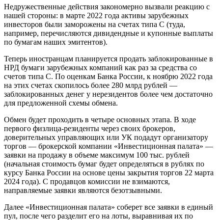
Недружественные действия закономерно вызвали реакцию с
нашей стороны: в марте 2022 года активы зарубежных
инвесторов были заморожены на счетах типа C (туда,
например, перечисляются дивидендные и купонные выплаты
по бумагам наших эмитентов).
Теперь иностранцам планируется продать заблокированные в
НРД бумаги зарубежных компаний как раз за средства со
счетов типа С. По оценкам Банка России, к ноябрю 2022 года
на этих счетах скопилось более 280 млрд рублей —
заблокированных денег у нерезидентов более чем достаточно
для предложенной схемы обмена.
Обмен будет проходить в четыре основных этапа. В ходе
первого физлица-резиденты через своих брокеров,
доверительных управляющих или УК подадут организатору
торгов — брокерской компании «Инвестиционная палата» —
заявки на продажу в объеме максимум 100 тыс. рублей
(начальная стоимость бумаг будет определяться в рублях по
курсу Банка России на основе цены закрытия торгов 22 марта
2024 года). С продавцов комиссии не взимаются,
направляемые заявки являются безотзывными.
Далее «Инвестиционная палата» соберет все заявки в единый
пул, после чего разделит его на лоты, выравнивая их по