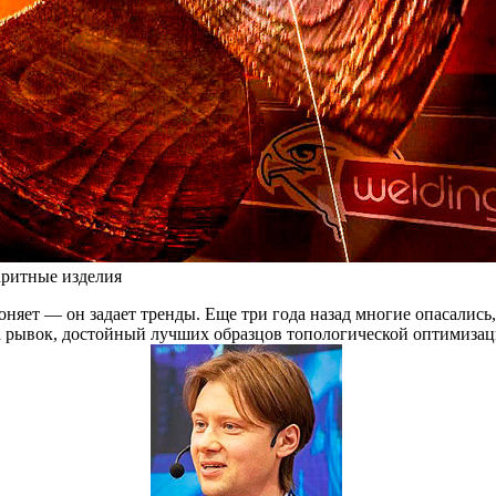
аритные изделия
няет — он задает тренды. Еще три года назад многие опасались
ла рывок, достойный лучших образцов топологической оптимиза