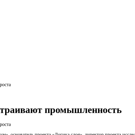
роста
страивают промышленность
роста
», основатель проекта «Логика слоя», директор проекта иссле