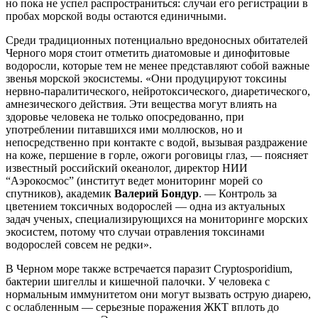
но пока не успел распространиться: случаи его регистрации в
пробах морской воды остаются единичными.
Среди традиционных потенциально вредоносных обитателей
Черного моря стоит отметить диатомовые и динофитовые
водоросли, которые тем не менее представляют собой важные
звенья морской экосистемы. «Они продуцируют токсины
нервно-паралитического, нейротоксического, диаретического,
амнезического действия. Эти вещества могут влиять на
здоровье человека не только опосредованно, при
употреблении питавшихся ими моллюсков, но и
непосредственно при контакте с водой, вызывая раздражение
на коже, першение в горле, ожоги роговицы глаз, — поясняет
известный российский океанолог, директор НИИ
“Аэрокосмос” (институт ведет мониторинг морей со
спутников), академик
Валерий Бондур
. — Контроль за
цветением токсичных водорослей — одна из актуальных
задач ученых, специализирующихся на мониторинге морских
экосистем, потому что случаи отравления токсинами
водорослей совсем не редки».
В Черном море также встречается паразит Cryptosporidium,
бактерии шигеллы и кишечной палочки. У человека с
нормальным иммунитетом они могут вызвать острую диарею,
с ослабленным — серьезные поражения ЖКТ вплоть до