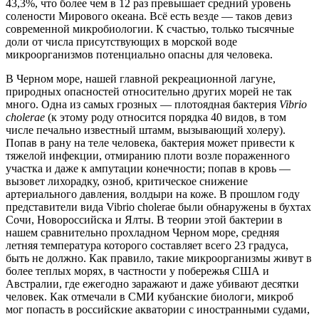
43,3%, что более чем в 12 раз превышает средний уровень
солености Мирового океана. Всё есть везде — таков девиз
современной микробиологии. К счастью, только тысячные
доли от числа присутствующих в морской воде
микроорганизмов потенциально опасны для человека.
В Черном море, нашей главной рекреационной лагуне,
природных опасностей относительно других морей не так
много. Одна из самых грозных — плотоядная бактерия
Vibrio
cholerae
(к этому роду относится порядка 40 видов, в том
числе печально известный штамм, вызывающий холеру).
Попав в рану на теле человека, бактерия может привести к
тяжелой инфекции, отмиранию плоти возле пораженного
участка и даже к ампутации конечности; попав в кровь —
вызовет лихорадку, озноб, критическое снижение
артериального давления, волдыри на коже. В прошлом году
представители вида Vibrio cholerae были обнаружены в бухтах
Сочи, Новороссийска и Ялты. В теории этой бактерии в
нашем сравнительно прохладном Черном море, средняя
летняя температура которого составляет всего 23 градуса,
быть не должно. Как правило, такие микроорганизмы живут в
более теплых морях, в частности у побережья США и
Австралии, где ежегодно заражают и даже убивают десятки
человек. Как отмечали в СМИ кубанские биологи, микроб
мог попасть в российские акватории с иностранными судами,