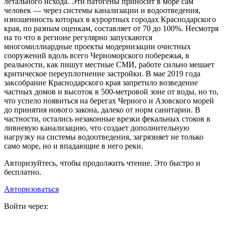
летального исхода. Эти патогены приносит в море сам
человек — через системы канализации и водоотведения,
изношенность которых в курортных городах Краснодарского
края, по разным оценкам, составляет от 70 до 100%. Несмотря
на то что в регионе регулярно запускаются
многомиллиардные проекты модернизации очистных
сооружений вдоль всего Черноморского побережья, в
реальности, как пишут местные СМИ, работе сильно мешает
критическое переуплотнение застройки. В мае 2019 года
заксобрание Краснодарского края запретило возведение
частных домов и высоток в 500-метровой зоне от воды, но то,
что успело появиться на берегах Черного и Азовского морей
до принятия нового закона, далеко от норм санитарии. В
частности, остались незаконные врезки фекальных стоков в
ливневую канализацию, что создает дополнительную
нагрузку на системы водоотведения, загрязняет не только
само море, но и впадающие в него реки.
Авторизуйтесь, чтобы продолжить чтение. Это быстро и
бесплатно.
Авторизоваться
Войти через: