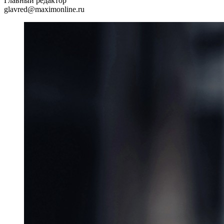
Главный редактор
glavred@maximonline.ru