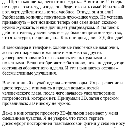
да. Щетка как щетка, чего от нее ждать... А вот и нет! Теперь
не надо елозить туда-сюда, она будет елозить сама! И ты такой:
вот, черт, действительно так удобнее. Откуда они знали?
Разбиваешь копилку, покупаешь жужжащее чудо. Не успеешь
привыкнуть – вот новинка: теперь она сама знает, сколько
нужно жужжать, и еще дочищает ультразвуком. И ты такой:
действительно, у меня ведь всегда было неприятное чувство,
что я халтурю, не дочищаю... Как они догадались? Дайте две!
Видеокамера в телефоне, холодные галогеновые лампочки,
ассистент парковки в машине и множество других
усовершенствований оказывались очень нужными и
полезными. Вещи изобретают себя заново, пока не доходят до
состояния абсолютного идеала. И тут начинаются осечки –
бессмысленные улучшения.
Вот типичный случай идеала – телевизоры. Их разрешение и
цветопередача уткнулись в предел возможностей
человеческого глаза, после чего началось удовлетворение
потребностей, которых нет. Придумали 3D, затея с треском
провалилась: 3D никому не нужно.
Даже в кинотеатре просмотр 3D-фильмов вызывает у меня
смешанные чувства. Я не уверен, что готов терпеть
дискомфорт посторонней пластмассовой фигни у себя на носу