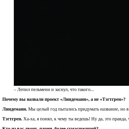
– Лепил пельмени и заснул, что такого...
П
очему вы назвали проект «Линдеманн», а не «Тэгтгрен»?
Линдеманн.
Мы целый год пытались придумать название, но в 
Тэгтгрен.
Ха-ха, я понял, к чему ты ведешь! Ну да, это правда,
Кто из вас двоих, парни, более сумасшедший?