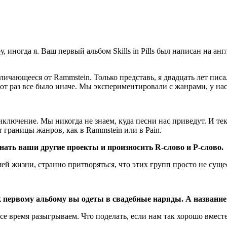
у, иногда я. Ваш первый альбом Skills in Pills был написан на а
личающееся от Rammstein. Только представь, я двадцать лет писа
от раз все было иначе. Мы экспериментировали с жанрами, у нас 
риключение. Мы никогда не знаем, куда песни нас приведут. И те
 границы жанров, как в Rammstein или в Pain.
инать ваши другие проекты и произносить R-слово и P-слово.
шей жизни, странно притворяться, что этих групп просто не суще
 первому альбому вы одеты в свадебные наряды. А название 
се время разыгрываем. Что поделать, если нам так хорошо вмест