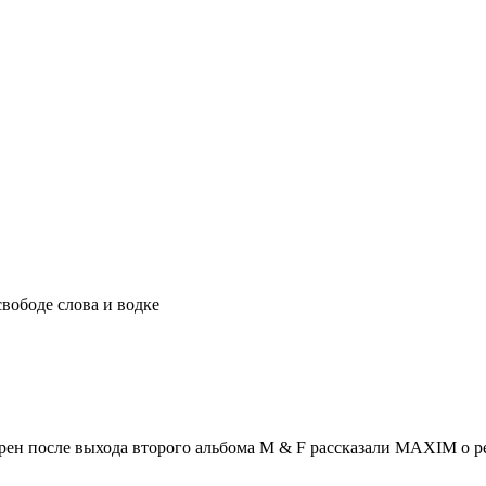
вободе слова и водке
ен после выхода второго альбома M & F рассказали MAXIM о ре