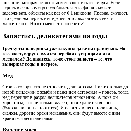
новаций, которая реально может защитить от вируса. Если
верить в ее параметры: сообщается, что фильтр может
задерживать объекты как раз от 0,1 микрона. Правда, смущает,
что среди экспертов нет врачей, а только бизнесмены и
маркетологи. Но кто мешает проверить?
Запастись деликатесами на годы
Гречку ты наверняка уже закупил даже на правнуков. Но
кто знает, вдруг случатся перебои с устрицами или
мескалем? Деликатесы тоже стоит запасти – те, что
выдержат годы в погребе.
Мед
Строго говоря, его не относят к деликатесам. Но это только до
новой пандемии с зомби и падением астероида – поверь, тогда
мед перейдет в разряд деликатесов мгновенно. А пока он
хорош тем, что не только вкусен, но и хранится вечно
(буквально: он не портится). И если ты в него положишь,
скажем, дорогие орехи макадамия, они будут вместе с ним
храниться десятилетиями.
Вяленое мясо