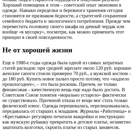
Хороший помощник в этом – советский опыт экономии в
одежде. Навыки переделки и бережного хранения сегодня
становятся не признаком бедности, а стратегией сохранения
семейного бюджета и экологичного потребления. Прежде чем
переместить половину своего шкафа на дачный чердак или
вообще «в мусорку», посмотри, как можно применить этот
принцип в своей повседневности.
Не от хорошей жизни
Еще в 1980-е годы одежда была одной из самых затратных
статей расходов: при средней зарплате около 120 руб. хорошие
женские сапоги стоили примерно 70 руб., а мужской костюм –
до 180 руб. Купить новое пальто просто потому, что «надоело
прошлогоднее», – это была роскошь. Причем, не только
финансовая – качественную вещь еще надо было достать. В
Советском Союзе понятия «морально устарело» фактически
не существовало. Причиной отказа от вещи мог стать только
физический износ. Одежда перешивалась, перелицовывалась,
передавалась от старших к младшим. Журналы «Работница» и
«Крестьянка» регулярно печатали выкройки и инструкции:
как мужскую рубашку превратить в детское платье, незаметно
заштопать колготки, скроить платье из старых занавесок.