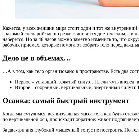
К
ажется, у всех женщин мира стоит один и тот же внутренний 
знакомый сценарий: меню резко становится диетическим, а в по
наберется. Но за 48 часов можно заметно изменить то, что окр
рабочих приемах, которые помогают собрать тело перед важным 
Дело не в объемах…
…А в том, как тело организовано в пространстве. Есть два сос
Первое – уставший, зажатый силуэт. Плечи чуть вперед, вз
Второе – собранный, вертикальный, энергичный силуэт. К
Осанка: самый быстрый инструмент
Когда мы сутулимся, вся визуальная масса тела как будто стек
по вертикальной оси, происходит обратное: живот подтягиваетс
За два-три дня глубокий мышечный тонус не построить. Но тело