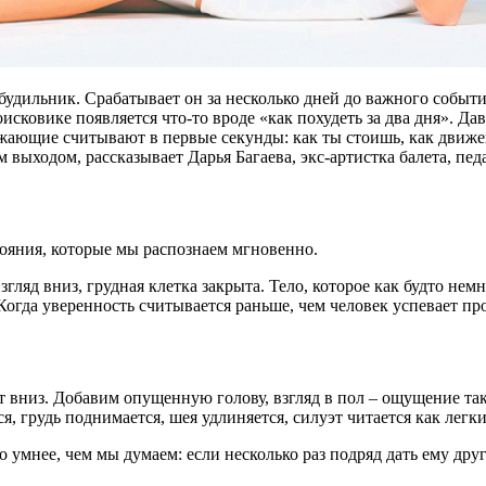
будильник. Срабатывает он за несколько дней до важного событи
исковике появляется что-то вроде «как похудеть за два дня». Да
ужающие считывают в первые секунды: как ты стоишь, как движеш
выходом, рассказывает Дарья Багаева, экс-артистка балета, педа
тояния, которые мы распознаем мгновенно.
гляд вниз, грудная клетка закрыта. Тело, которое как будто немн
огда уверенность считывается раньше, чем человек успевает про
ает вниз. Добавим опущенную голову, взгляд в пол – ощущение та
я, грудь поднимается, шея удлиняется, силуэт читается как легк
 умнее, чем мы думаем: если несколько раз подряд дать ему дру