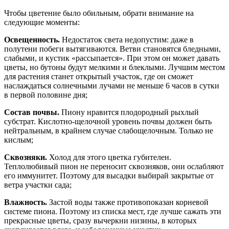
Чтобы цветение было обильным, обрати внимание на
следующие моменты:
Освещенность.
Недостаток света недопустим: даже в
полутени побеги вытягиваются. Ветви становятся бледными,
слабыми, и кустик «рассыпается». При этом он может давать
цветы, но бутоны будут мелкими и блеклыми. Лучшим местом
для растения станет открытый участок, где он сможет
наслаждаться солнечными лучами не меньше 6 часов в сутки
в первой половине дня;
Состав почвы.
Пиону нравится плодородный рыхлый
субстрат. Кислотно-щелочной уровень почвы должен быть
нейтральным, в крайнем случае слабощелочным. Только не
кислым;
Сквозняки.
Холод для этого цветка губителен.
Теплолюбивый пион не переносит сквозняков, они ослабляют
его иммунитет. Поэтому для высадки выбирай закрытые от
ветра участки сада;
Влажность.
Застой воды также противопоказан корневой
системе пиона. Поэтому из списка мест, где лучше сажать эти
прекрасные цветы, сразу вычеркни низины, в которых