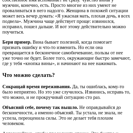
мужчин, конечно, есть. Просто многие из них умеют не
проваливаться в него надолго. Женщина в похожей ситуации
может весь вечер думать: «Я ужасная мать, плохая дочь, я всех
подвела». Мужчина чаще действует проще: извинился,
исправил, пошел дальше. И вот этому действительно можно
поучиться.
Бери пример.
Вина бывает полезной, когда помогает
признать ошибку и что-то изменить. Но если она
превращается в бесконечное самобичевание, пользы от нее
уже точно не будет. Более того, окружающие быстро замечают,
где у тебя «кнопка вины», и начинают на нее нажимать.
Что можно сделать?
Сокращай время переживания.
Да, ты ошиблась, кому-то
было неприятно. Но это уже случилось. Извинись, исправь то,
что можно, и не прокручивай ситуацию сто раз.
Объясняй себе, почему так вышло.
Не оправдывайся до
бесконечности, а именно объясняй. Ты устала, не знала, не
успела, переоценила силы. Это не делает тебя плохим
человеком.