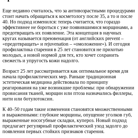
Еще недавно считалось, что за антивозрастными процедурами
стоит начать обращаться к косметологу после 35, а то и после
40. Но подход изменился: теперь считается, что гораздо
эффективнее не бороться с уже появившимися морщинами, а
предотвращать их появление. Эта концепция в научных
кругах называется преювенация (от английских prevent –
«предотвращать» и rejuvenation – «омоложение»). И сегодня
профилактика старения в 25 лет становится не прихотью
молодых, а новой нормой для тех, кто хочет сохранить
свежесть и упругость кожи надолго.
Возраст 25 лет рассматривается как оптимальное время для
начала профилактических мер. Раньше традиционная
эстетическая медицина действовала по принципу
реагирования на уже возникшие проблемы: при обнаружении
провисания тканей, морщин или птоза назначались филлеры,
нити или ботулотоксин.
К 40–50 годам такие изменения становятся множественными
и выраженными: глубокие морщины, опущение уголков губ,
выраженные носогубные складки, купероз. Новый подход
предлагает регулярный профилактический уход задолго до
появления первых стойких признаков старения.